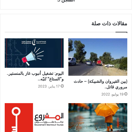
مقالات ذات صلة
اليوم: تشغيل أنبوب غاز بالمنستير..
و”الستاغ” تُنبّه…
(بين القيروان والشبيكة) – حادث
17 يناير، 2023
مروري قاتل..
19 يوليو، 2022