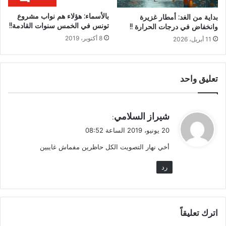
بالأسماء: هؤلاء هم نواب مشروع
بداية من الغد: أمطار غزيرة
تونس في الخمس سنوات القادمة!!
وانخفاض في درجات الحرارة !!
8 أكتوبر، 2019
11 أبريل، 2026
تعليق واحد
ي
شيراز السلامي
:
ق
20 يونيو، 2019 الساعة 08:52
و
أخي نهار التصويت الكل حاظرين مفماش غايبين
ل
رد
اترك تعليقاً