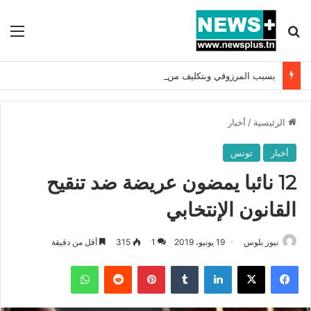
بحث عن
الق
بسبب المرزوقي وبتكليف من سعيّد: الخارجية تستدعي السفيرة الفرنسية بتونس وتبلغها احتجاجا شديد اللهجة !!
الرئيسية
/
أخبار
أخبار
تونس
12 نائبا يمضون عريضة ضد تنقيح
القانون الإنتخابي
نيوز بلوس
19 يونيو، 2019
1
315
أقل من دقيقة
فيسبوك
X
لينكدإن
بينتيريست
واتساب