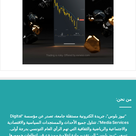
من نحن:
"نيوز بلوس"، جريدة الكترونية مستقلة جامعة، تصدر عن مؤسسة "Digital
Media Services"، تتناول جميع الأحداث والمستجدات السياسية والاقتصادية
والاجتماعية والرياضية والثقافية التي تهم الرأي العام التونسي بدرجة أولى.
تسعى "نيوز بلوس" إلى تقديم مادة إعلامية مميزة ترقى لتطلعات جمهورها