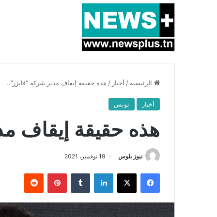
أخبار عاجلة
بسبب المرزوقي وبتكليف من سعيّد: الخارجية تستدعي
الرئيسية
/
أخبار
/
هذه حقيقة إيقاف مدير شركة “فايزر”..
أخبار
تونس
هذه حقيقة إيقاف مدي
نيوز بلوس
19 نوفمبر، 2021
فيسبوك
X
لينكدإن
بينتيريست