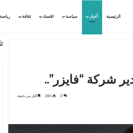
الرئيسية
أخبار
سياسة
اقتصاد
ثقافة
رياضة
 السفيرة الفرنسية بتونس وتبلغها احتجاجا شديد اللهجة !!
ت
ر شركة “فايزر”..
0
284
أقل من دقيقة