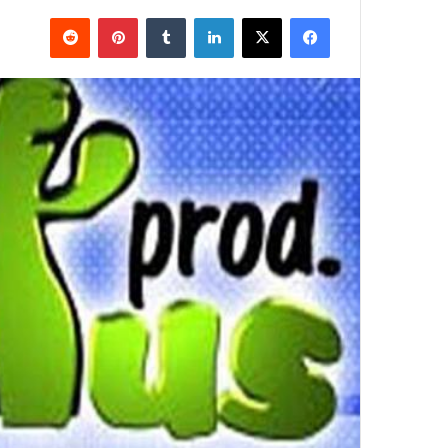
فيسبوك
X
لينكدإن
بينتيريست