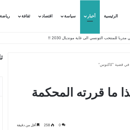
الرئيسية
أخبار
سياسة
اقتصاد
ثقافة
رياضة
 السفيرة الفرنسية بتونس وتبلغها احتجاجا شديد اللهجة !!
ت
 في قضية “كاكتوس”
ا ما قررته المحكمة
0
258
أقل من دقيقة