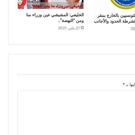
الخليفي: المشيشي عين وزراء منا
تونسيين بالخارج بمقر
ومن “النهضة”..
 لشرطة الحدود والأجانب
21 يناير، 2021
يها بـ
*