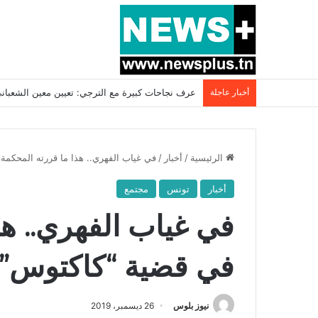
أخبار عاجلة
بسبب المرزوقي وبتكليف من سعيّد: الخارجية تستدعي
الرئيسية
/
أخبار
/
في غياب الفهري.. هذا ما قررته المحكمة
أخبار
تونس
مجتمع
في غياب الفهري.. هذ
في قضية “كاكتوس”
نيوز بلوس
26 ديسمبر، 2019