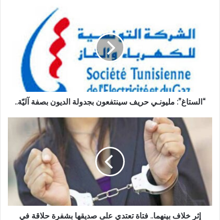
“الستاغ”: مليونـي حريف سينتفعون بجدولة الديون بصفة آليّة..
إثر خلاف بينهما.. فتاة تعتدي على صديقها بشفرة حلاقة في