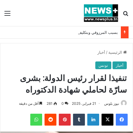
بحث عن
الق
بسبب المرزوقي وبتكليف من سعيّد: الخارجية تستدعي السفيرة الفرنسية بتونس وتبلغها احتجاجا شديد اللهجة !!
الرئيسية
/
أخبار
أخبار
تونس
تنفيذا لقرار رئيس الدولة: بشرى
سارّة لحاملي شهادة الدكتوراه
نيوز بلوس
21 فبراير، 2025
0
281
أقل من دقيقة
فيسبوك
X
لينكدإن
بينتيريست
واتساب