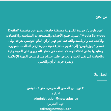
من نحن:
"نيوز بلوس"، جريدة الكترونية مستقلة جامعة، تصدر عن مؤسسة "Digital
Media Services"، تتناول جميع الأحداث والمستجدات السياسية والاقتصادية
والاجتماعية والرياضية والثقافية التي تهم الرأي العام التونسي بدرجة أولى.
تسعى "نيوز بلوس" إلى تقديم مادة إعلامية مميزة ترقى لتطلعات جمهورها
ومتابعيها بشتى اختلافاتهم، كما تعتمد في خطها التحريري على الموضوعية
والحيادية في نقل الخبر، والحرص على احترام ميثاق شرف المهنة الإعلامية
ونصرة حرية الرأي والتعبير.
اتصل بنا:
11 نهج ابي الحسن الحضرمي- منوبة - تونس
الإدارة:
administration@newsplus.tn
جهة التحرير:
editor@newsplus.tn