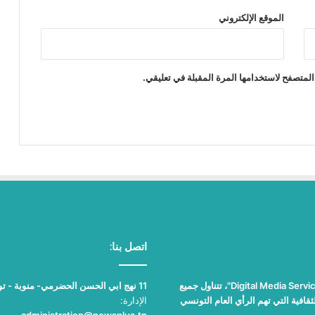
الموقع الإلكتروني
المتصفح لاستخدامها المرة المقبلة في تعليقي.
اتصل بنا:
"نيوز بلوس"، جريدة الكترونية مستقلة جامعة، تصدر عن مؤسسة "Digital Media Services"، تتناول جميع
11 نهج ابي الحسن الحضرمي- منوبة - تونس
قافية التي تهم الرأي العام التونسي
الإدارة:
administration@newsplus.tn