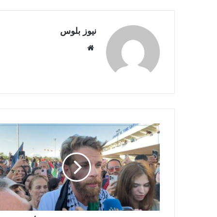
نيوز بلوس
موقع
الويب