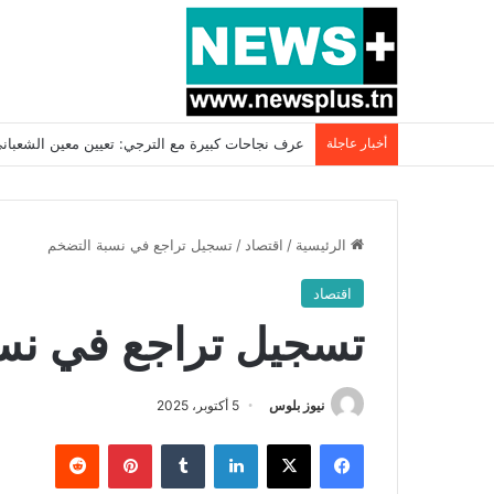
أخبار عاجلة
بسبب المرزوقي وبتكليف من سعيّد: الخارجية تستدعي
الرئيسية
/
اقتصاد
/
تسجيل تراجع في نسبة التضخم
اقتصاد
تسجيل تراجع في نس
نيوز بلوس
5 أكتوبر، 2025
فيسبوك
X
لينكدإن
بينتيريست