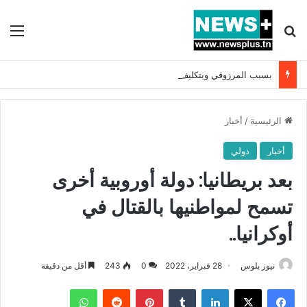
بحث عن
الق
بسبب المرزوقي وبتكليف من سعيّد: الخارجية تستدعي السفيرة الفرنسية بتونس وتبلغها احتجاجا شديد اللهجة !!
الرئيسية
/
أخبار
أخبار
دولي
بعد بريطانيا: دولة أوروبية أخرى
تسمح لمواطنيها بالقتال في
أوكرانيا..
نيوز بلوس
28 فبراير، 2022
0
243
أقل من دقيقة
فيسبوك
X
لينكدإن
بينتيريست
واتساب