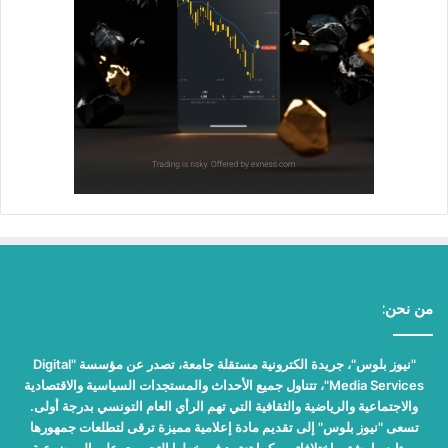
من نحن:
"نيوز بلوس"، جريدة الكترونية مستقلة جامعة، تصدر عن مؤسسة "Digital
Media Services"، تتناول جميع الأحداث والمستجدات السياسية والاقتصادية
والاجتماعية والرياضية والثقافية التي تهم الرأي العام التونسي بدرجة أولى.
تسعى "نيوز بلوس" إلى تقديم مادة إعلامية مميزة ترقى لتطلعات جمهورها
ومتابعيها بشتى اختلافاتهم، كما تعتمد في خطها التحريري على الموضوعية