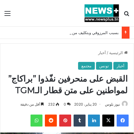
بحث عن
الق
بسبب المرزوقي وبتكليف من سعيّد: الخارجية تستدعي السفيرة الفرنسية بتونس وتبلغها احتجاجا شديد اللهجة !!
الرئيسية
/
أخبار
أخبار
تونس
مجتمع
القبض على منحرفين نفّذوا ”براكاج”
لمواطنين على متن قطار الـTGM
نيوز بلوس
20 يناير، 2020
0
232
أقل من دقيقة
فيسبوك
X
لينكدإن
بينتيريست
واتساب