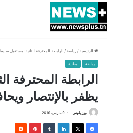
أخبار عاجلة
بسبب المرزوقي وبتكليف من سعيّد: الخارجية تستدعي
الرئيسية
/
رياضة
/
الرابطة المحترفة الثانية: مستقبل سليم
رياضة
وطنية
الرابطة المحترفة ال
يظفر بالإنتصار ويح
نيوز بلوس
9 مارس، 2019
فيسبوك
X
لينكدإن
بينتيريست