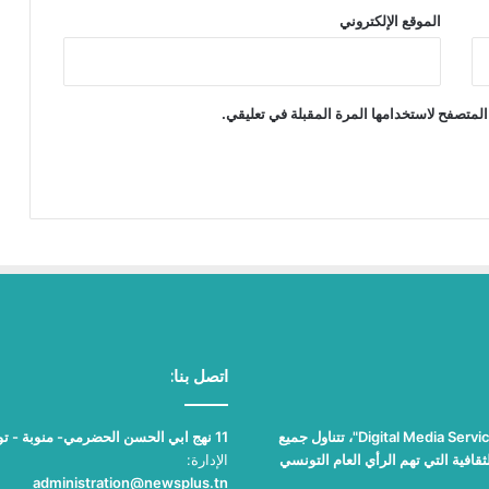
الموقع الإلكتروني
المتصفح لاستخدامها المرة المقبلة في تعليقي.
اتصل بنا:
"نيوز بلوس"، جريدة الكترونية مستقلة جامعة، تصدر عن مؤسسة "Digital Media Services"، تتناول جميع
11 نهج ابي الحسن الحضرمي- منوبة - تونس
قافية التي تهم الرأي العام التونسي
الإدارة:
administration@newsplus.tn