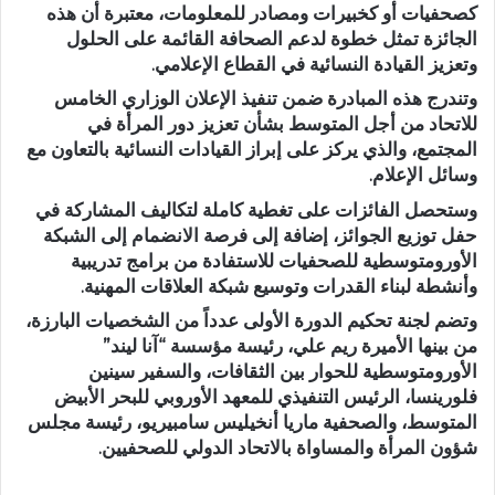
كصحفيات أو كخبيرات ومصادر للمعلومات، معتبرة أن هذه
الجائزة تمثل خطوة لدعم الصحافة القائمة على الحلول
وتعزيز القيادة النسائية في القطاع الإعلامي.
وتندرج هذه المبادرة ضمن تنفيذ الإعلان الوزاري الخامس
للاتحاد من أجل المتوسط بشأن تعزيز دور المرأة في
المجتمع، والذي يركز على إبراز القيادات النسائية بالتعاون مع
وسائل الإعلام.
وستحصل الفائزات على تغطية كاملة لتكاليف المشاركة في
حفل توزيع الجوائز، إضافة إلى فرصة الانضمام إلى الشبكة
الأورومتوسطية للصحفيات للاستفادة من برامج تدريبية
وأنشطة لبناء القدرات وتوسيع شبكة العلاقات المهنية.
وتضم لجنة تحكيم الدورة الأولى عدداً من الشخصيات البارزة،
من بينها الأميرة ريم علي، رئيسة مؤسسة “آنا ليند”
الأورومتوسطية للحوار بين الثقافات، والسفير سينين
فلورينسا، الرئيس التنفيذي للمعهد الأوروبي للبحر الأبيض
المتوسط، والصحفية ماريا أنخيليس سامبيريو، رئيسة مجلس
شؤون المرأة والمساواة بالاتحاد الدولي للصحفيين.