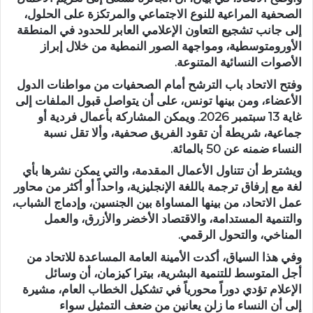
الصحفية المراعية للنوع الاجتماعي والمرتكزة على الحلول،
إلى جانب تشجيع التعاون الإعلامي العابر للحدود في المنطقة
الأورومتوسطية، ومواجهة الصور النمطية من خلال إبراز
الأصوات النسائية المتنوعة.
وفتح الاتحاد باب الترشح أمام الصحفيات من مواطنات الدول
الأعضاء، ومن بينها
تونس،
على أن يتواصل قبول الملفات إلى
غاية 13 سبتمبر 2026. ويمكن المشاركة بأعمال فردية أو
جماعية، شريطة أن تقود الفريق صحفية، وألا تقل نسبة
النساء ضمنه عن 50 بالمائة.
ويشترط أن تتناول الأعمال المقدمة، والتي يمكن نشرها بأي
لغة مع إرفاق ترجمة باللغة الإنجليزية، واحداً أو أكثر من محاور
عمل الاتحاد، من بينها المساواة بين الجنسين، وإدماج الشباب،
والتنمية المستدامة، والاقتصاد الأخضر والأزرق، والعمل
المناخي، والتحول الرقمي.
وفي هذا السياق، أكدت الأمينة العامة المساعدة للاتحاد من
أجل المتوسط للتنمية البشرية، بيترا كيزمان، أن وسائل
الإعلام تؤدي دوراً محورياً في تشكيل الخطاب العام، مشيرة
إلى أن النساء ما زلن يعانين من ضعف التمثيل سواء