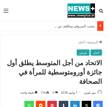
بحث عن
الق
بسبب المرزوقي وبتكليف من سعيّد: الخارجية تستدعي السفيرة الفرنسية بتونس وتبلغها احتجاجا شديد اللهجة !!
الرئيسية
/
أخبار
أخبار
تونس
الاتحاد من أجل المتوسط يطلق أول
جائزة أورومتوسطية للمرأة في
الصحافة
نيوز بلوس
7 يوليو، 2026
0
119
دقيقة واحدة
فيسبوك
X
لينكدإن
بينتيريست
واتساب