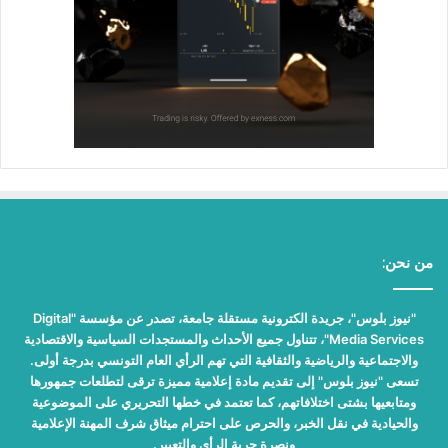
من نحن:
"نيوز بلوس"، جريدة الكترونية مستقلة جامعة، تصدر عن مؤسسة "Digital
Media Services"، تتناول جميع الأحداث والمستجدات السياسية والاقتصادية
والاجتماعية والرياضية والثقافية التي تهم الرأي العام التونسي بدرجة أولى.
تسعى "نيوز بلوس" إلى تقديم مادة إعلامية مميزة ترقى لتطلعات جمهورها
ومتابعيها بشتى اختلافاتهم، كما تعتمد في خطها التحريري على الموضوعية
والحيادية في نقل الخبر، والحرص على احترام ميثاق شرف المهنة الإعلامية
ونصرة حرية الرأي والتعبير.