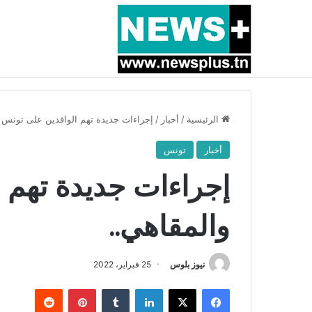
أخبار عاجلة
بسبب المرزوقي وبتكليف من سعيّد: الخارجية تستدعي
الرئيسية
/
أخبار
/
إجراءات جديدة تهم الوافدين على تونس و
أخبار
تونس
إجراءات جديدة تهم 
والمقاهي..
نيوز بلوس
25 فبراير، 2022
فيسبوك
X
لينكدإن
بينتيريست