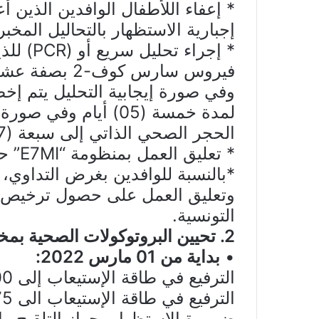
إجبارية الاستظهار بالتحاليل المخبري
فيروس سارس كوف
وفي صورة إيجابية التحليل يتم إخ
لمدة خمسة (05) أيام 
الحجر الصحي الذاتي إلى سبعة (07) أيام.
* تعليق العمل بمنظومة “E7MI” حتى إشعار آخر.
*بالنسبة للوافدين بغرض التداوي،
وتعليق العمل على حصول ترخيص
التونسية.
2. تحيين البروتوكولات الصحية بمختلف القطاعات:
•
بداية من 01 مارس 2022:
الترفيع في طاقة الإستيعاب إلى 100 بالمائة بالنسبة للفضاءات المفتوحة
ضرورة الإستظهار بجواز التلقيح وإج