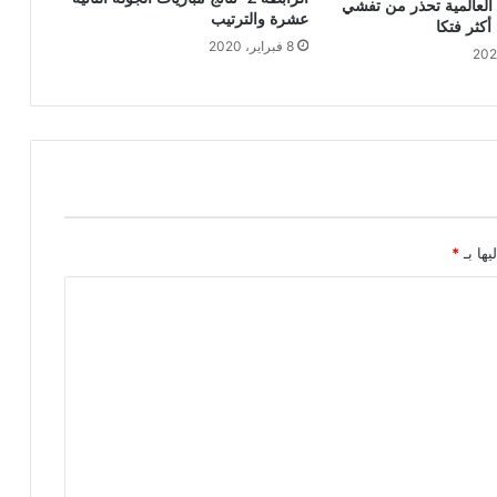
لعالمية تحذر من تفشي
عشرة والترتيب
 أكثر فتكا
8 فبراير، 2020
يها بـ
*