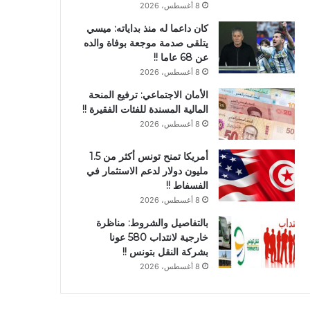
8 أغسطس، 2026
كان داعما له منذ بداياته: ميسي
يتلقى صدمة موجعة بوفاة والده
عن 68 عاما !!
8 أغسطس، 2026
الأمان الاجتماعي: ترفيع المنحة
المالية المسندة للفئات الفقيرة !!
8 أغسطس، 2026
أمريكا تمنح تونس أكثر من 1.5
مليون دولار لدعم الاستثمار في
الفسفاط !!
8 أغسطس، 2026
بالتفاصيل والشروط: مناظرة
خارجية لانتداب 580 عونا
بشركة النقل بتونس !!
8 أغسطس، 2026