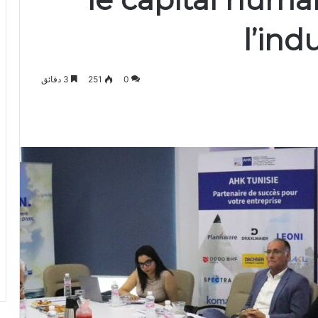
l’ind
0
251
3 دقائق