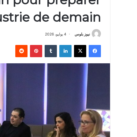
ustrie de demain
نيوز بلوس
4 يوليو، 2026
فيسبوك
X
لينكدإن
بينتيريست