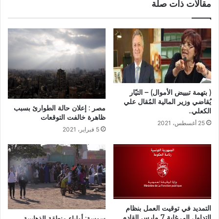
مقالات ذات صلة
( بتهمة تبييض الأموال) – التيّار
يُقاضي وزير المالية المُقال علي
مصر : إعلان حالة الطوارئ بسبب
الكعلي..
ظاهرة خالفت التوقعات
25 أغسطس، 2021
5 فبراير، 2021
التمديد في توقيت العمل بنظام
التداول إلى غاية 7 مارس القادم
سوسة: أولياء منطقة الذهايبية