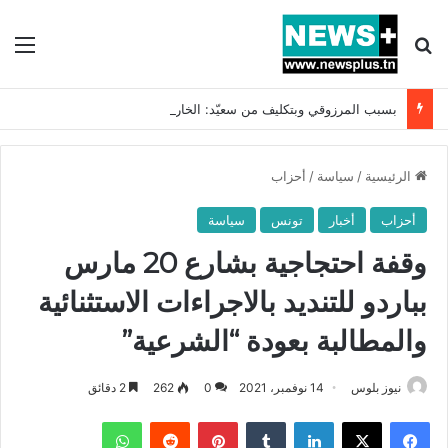
بحث عن
الق
بسبب المرزوقي وبتكليف من سعيّد: الخارجية تستدعي السفيرة الفرنسية بتونس وتبلغها احتجاجا شديد اللهجة !!
الرئيسية
/
سياسة
/
أحزاب
أحزاب
أخبار
تونس
سياسة
وقفة احتجاجية بشارع 20 مارس
بباردو للتنديد بالاجراءات الاستثنائية
والمطالبة بعودة “الشرعية”
نيوز بلوس
14 نوفمبر، 2021
0
262
2 دقائق
فيسبوك
X
لينكدإن
بينتيريست
واتساب