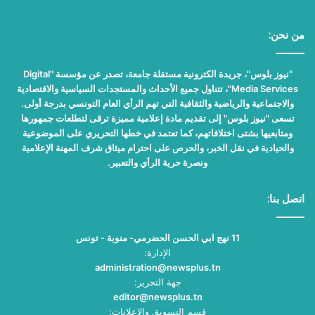
من نحن:
"نيوز بلوس"، جريدة الكترونية مستقلة جامعة، تصدر عن مؤسسة "Digital
Media Services"، تتناول جميع الأحداث والمستجدات السياسية والاقتصادية
والاجتماعية والرياضية والثقافية التي تهم الرأي العام التونسي بدرجة أولى.
تسعى "نيوز بلوس" إلى تقديم مادة إعلامية مميزة ترقى لتطلعات جمهورها
ومتابعيها بشتى اختلافاتهم، كما تعتمد في خطها التحريري على الموضوعية
والحيادية في نقل الخبر، والحرص على احترام ميثاق شرف المهنة الإعلامية
ونصرة حرية الرأي والتعبير.
اتصل بنا:
11 نهج ابي الحسن الحضرمي- منوبة - تونس
الإدارة:
administration@newsplus.tn
جهة التحرير:
editor@newsplus.tn
قسم التسويق والاعلانات: