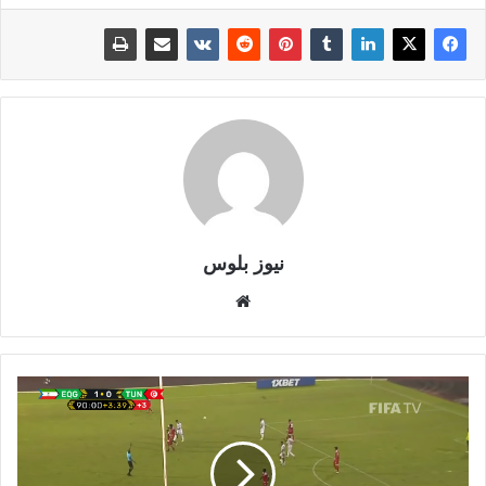
نيوز بلوس
موقع
الويب