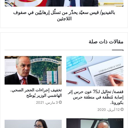
بالفيديو/ قيس سعيّد يحذّر من تسلّل إرهابيّين في صفوف
اللاجئين
مقالات ذات صلة
تخفيف إجراءات الحجر الصحي..
قفصة/ تحاليل لـ75 عون حرس إثر
الهاشمي الوزير يُوضّح
إصابة مُنظّفة في منطقة حرس
بكورونا..
3 مارس، 2021
12 أبريل، 2020