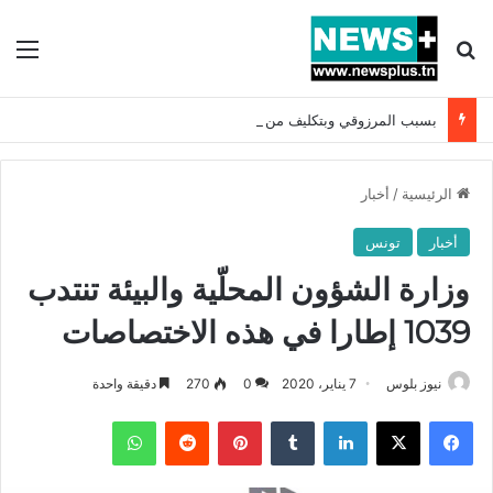
بحث عن
الق
بسبب المرزوقي وبتكليف من سعيّد: الخارجية تستدعي السفيرة الفرنسية بتونس وتبلغها احتجاجا شديد اللهجة !!
الرئيسية
/
أخبار
أخبار
تونس
وزارة الشؤون المحلّية والبيئة تنتدب
1039 إطارا في هذه الاختصاصات
نيوز بلوس
7 يناير، 2020
0
270
دقيقة واحدة
فيسبوك
X
لينكدإن
بينتيريست
واتساب