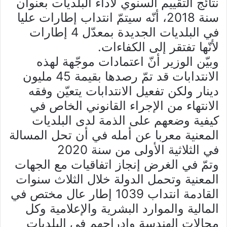
نتائج التقييم السنوي لأداء البلديات بعنوان
سنة 2018، أنّه سيتمّ انتداب إطارات عليا
في البلديات الجديدة بمعدّل 4 إطارات
لأنّها تفتقر إلى الكفاءات.
وبيّن الوزير أنّ اعتمادات موجّهة لهذه
الانتدابات قد تمّ رصدها بقيمة 45 مليون
دينار ولكن تفعيل الانتدابات يتعيّن وفقه
الانتهاء من الإجراء القانوني الخاص في
كيفية وضعهم على الذمة لدى البلديات
المعنية معربا عن أمله في أن تحل المسالة
في الثلاثية الأولى من سنة 2020
وتمّ في الغرض إنجاز اتفاقيات مع الجهات
المعنية وتحمل الدولة خلال الثلاث سنوات
القادمة انتداب 1039 إطار عال مختص في
المالية والموارد البشرية والإعلامية وكل
مجالات الهندسة وإدراجهم في البلديات