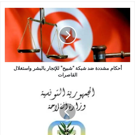
أحكام مشددة ضد شبكة “شبيح” للإتجار بالبشر واستغلال
القاصرات