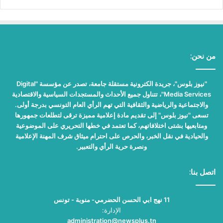
من نحن:
"نيوز بلوس"، جريدة الكترونية مستقلة جامعة، تصدر عن مؤسسة "Digital
Media Services"، تتناول جميع الأحداث والمستجدات السياسية والاقتصادية
والاجتماعية والرياضية والثقافية التي تهم الرأي العام التونسي بدرجة أولى.
تسعى "نيوز بلوس" إلى تقديم مادة إعلامية مميزة ترقى لتطلعات جمهورها
ومتابعيها بشتى اختلافاتهم، كما تعتمد في خطها التحريري على الموضوعية
والحيادية في نقل الخبر، والحرص على احترام ميثاق شرف المهنة الإعلامية
ونصرة حرية الرأي والتعبير.
اتصل بنا:
11 نهج ابي الحسن الحضرمي- منوبة - تونس
الإدارة:
administration@newsplus.tn