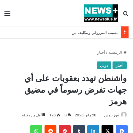
بحث عن
الق
بسبب المرزوقي وبتكليف من سعيّد: الخارجية تستدعي السفيرة الفرنسية بتونس وتبلغها احتجاجا شديد اللهجة !!
الرئيسية
/
أخبار
أخبار
دولي
واشنطن تهدد بعقوبات على أي
جهات تفرض رسوماً في مضيق
هرمز
نيوز بلوس
28 مايو، 2026
0
126
أقل من دقيقة
فيسبوك
X
لينكدإن
بينتيريست
واتساب