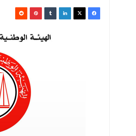
فيسبوك
X
لينكدإن
بينتيريست