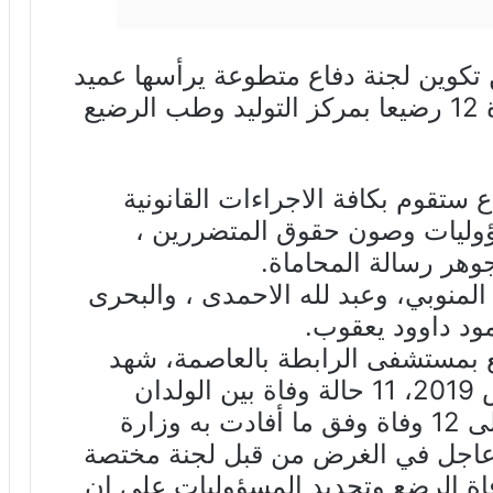
 تكوين لجنة دفاع متطوعة يرأسها عميد
المحامين، وذلك لدراسة ملف وفاة 12 رضيعا بمركز التوليد وطب الرضيع
 ستقوم بكافة الاجراءات القانونية
وليات وصون حقوق المتضررين ،
وهر رسالة المحاماة.
المنوبي، وعبد لله الاحمدى ، والبحرى
ود داوود يعقوب.
ع بمستشفى الرابطة بالعاصمة، شهد
يومي الخميس 7 والجمعة 8 مارس 2019، 11 حالة وفاة بين الولدان
المقيمين به، قبل ان يرتفع العدد الى 12 وفاة وفق ما أفادت به وزارة
 عاجل في الغرض من قبل لجنة مختصة
اة الرضع وتحديد المسؤوليات على ان