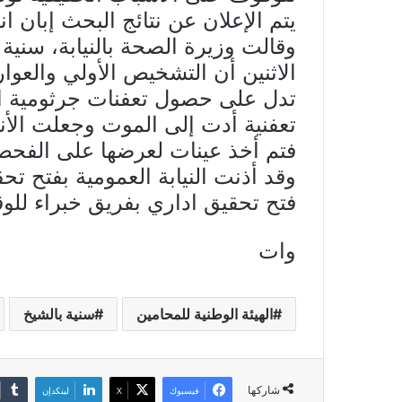
يتم الإعلان عن نتائج البحث إبان انت
وقالت وزيرة الصحة بالنيابة، سني
الاثنين أن التشخيص الأولي والعو
تدل على حصول تعفنات جرثومية ا
تعفنية أدت إلى الموت وجعلت الأن
فتم أخذ عينات لعرضها على الفحص
وقد أذنت النيابة العمومية بفتح ت
فتح تحقيق اداري بفريق خبراء للو
وات
الهيئة الوطنية للمحامين
سنية بالشيخ
شاركها
فيسبوك
X
لينكدإن