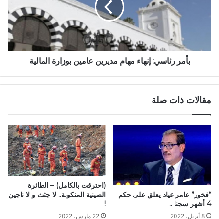
بأمر رئاسي: إنهاء مهام مديرين عامين بوزارة المالية
مقالات ذات صلة
(احترقت بالكامل) – الطائرة
الصينية المنكوبة.. لا جثث و لا ناجين
“فخور” عامر عياد يعلق على حكم
!
4 أشهر سجنا ..
22 مارس، 2022
8 أبريل، 2022