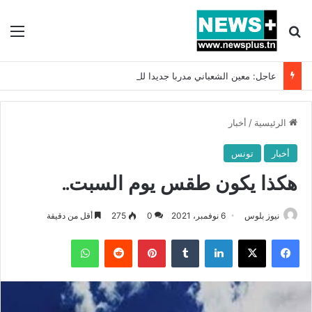
بحث عن
الق
عاجل: معين الشعباني مدربا جديدا للمنتخب التونسي !!
الرئيسية
/
أخبار
أخبار
تونس
هكذا يكون طقس يوم السبت..
نيوز بلوس
6 نوفمبر، 2021
0
275
أقل من دقيقة
فيسبوك
X
لينكدإن
بينتيريست
واتساب