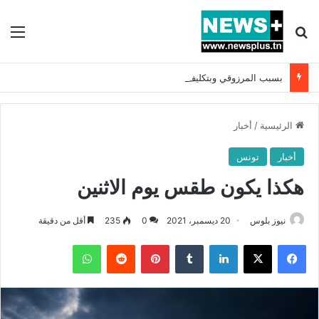
بحث عن
الق
بسبب المرزوقي وبتكليف من سعيّد: الخارجية تستدعي السفيرة الفرنسية بتونس وتبلغها احتجاجا شديد اللهجة !!
الرئيسية
/
أخبار
أخبار
تونس
هكذا يكون طقس يوم الاثنين
نيوز بلوس
20 ديسمبر، 2021
0
235
أقل من دقيقة
فيسبوك
X
لينكدإن
بينتيريست
واتساب