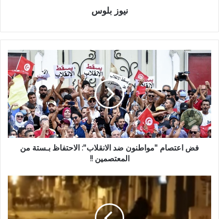
نيوز بلوس
فض اعتصام ''مواطنون ضد الانقلاب'': الاحتفاظ بـستة من
المعتصمين !!