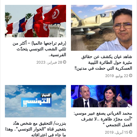
(رغم تراجعها عالميا) – أكثر من
ثلثي الشعب التونسي يتحدّث
الفرنسية..
شاهد عيان يكشف عن حقائق
مثيرة حول الطائرة الليبية
28 فبراير، 2023
العسكرية التي حطت في مدنين!!
22 يوليو، 2019
محمد الغرياني يصفع عبير موسي:
“أنت مجرّد ظاهرة …لا تشرف
بنزرت/ التحقيق مع شخص هدّد
العمل التجمعي ”
بتفجير قناة ”الحوار التونسي”.. وهذا
15 أبريل، 2019
ما جاء في اعترافاته