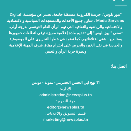
"نيوز بلوس"، جريدة الكترونية مستقلة جامعة، تصدر عن مؤسسة "Digital
Media Services"، تتناول جميع الأحداث والمستجدات السياسية والاقتصادية
والاجتماعية والرياضية والثقافية التي تهم الرأي العام التونسي بدرجة أولى.
تسعى "نيوز بلوس" إلى تقديم مادة إعلامية مميزة ترقى لتطلعات جمهورها
ومتابعيها بشتى اختلافاتهم، كما تعتمد في خطها التحريري على الموضوعية
والحيادية في نقل الخبر، والحرص على احترام ميثاق شرف المهنة الإعلامية
ونصرة حرية الرأي والتعبير.
اتصل بنا:
11 نهج ابي الحسن الحضرمي- منوبة - تونس
الإدارة:
administration@newsplus.tn
جهة التحرير:
editor@newsplus.tn
قسم التسويق والاعلانات:
marketing@newsplus.tn