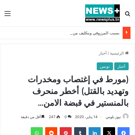
بحث عن
الق
بسبب المرزوقي وبتكليف من سعيّد: الخارجية تستدعي السفيرة الفرنسية بتونس وتبلغها احتجاجا شديد اللهجة !!
الرئيسية
/
أخبار
أخبار
تونس
(مورط في إغتصاب ومخدرات
وتهديد بالقتل) أخطر منحرف
بالمنستير في قبضة الامن…
نيوز بلوس
14 يناير، 2020
0
247
أقل من دقيقة
فيسبوك
X
لينكدإن
بينتيريست
واتساب