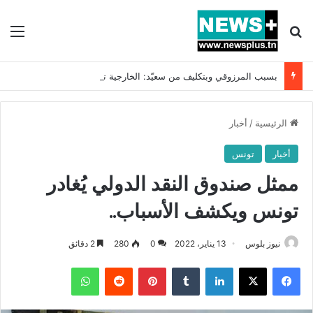
بحث عن
الق
بسبب المرزوقي وبتكليف من سعيّد: الخارجية تستدعي السفيرة الفرنسية بتونس وتبلغها احتجاجا شديد اللهجة !!
الرئيسية
/
أخبار
أخبار
تونس
ممثل صندوق النقد الدولي يُغادر
تونس ويكشف الأسباب..
نيوز بلوس
13 يناير، 2022
0
280
2 دقائق
فيسبوك
X
لينكدإن
بينتيريست
واتساب