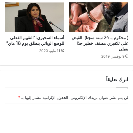
أسماء السحيري: “التقييم الفعلي
( محكوم بـ 24 سنة سجنا): القبض
للوضع الوبائي ينطلق يوم 18 ماي”
على تكفيري مصنف خطير جدًا
بقبلي
11 مايو، 2020
9 نوفمبر، 2019
اترك تعليقاً
لن يتم نشر عنوان بريدك الإلكتروني.
الحقول الإلزامية مشار إليها بـ
*
ا
ل
ت