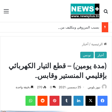
بحث عن
الق
بسبب المرزوقي وبتكليف من سعيّد: الخارجية تستدعي السفيرة الفرنسية بتونس وتبلغها احتجاجا شديد اللهجة !!
الرئيسية
/
أخبار
أخبار
تونس
(مدة يومين) – قطع التيار الكهربائي
بإقليمي المنستير وقابس..
نيوز بلوس
25 ديسمبر، 2021
0
270
دقيقة واحدة
فيسبوك
X
لينكدإن
بينتيريست
واتساب