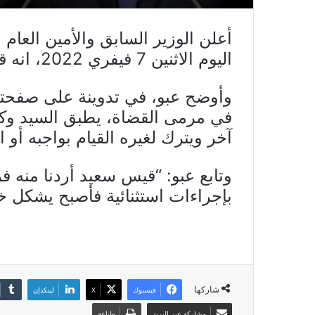
أعلن الوزير السابق والأمين العام 
اليوم الاثنين 7 فيفري 2022، انه قدم شكاية ضد رئيس الجمهورية.
وأوضح عبو، في تدوينة على صفحته
في مرمى القضاة، يطبق السيد وكي
آخر ويترك لغيره القيام بواجبه أو 
وتابع عبو: “قيس سعيد أردنا منه 
بإجراءات استثنائية فأصبح يشكل خط
شاركها
فيسبوك
X
لينكدإن
مشاركة عبر البريد
طباعة