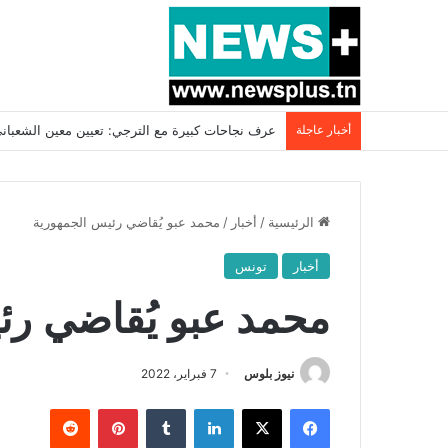
أخبار عاجلة
بسبب المرزوقي وبتكليف من سعيّد: الخارجية تستدعي
الرئيسية
/
أخبار
/
محمد عبو يُقاضي رئيس الجمهورية
أخبار
تونس
محمد عبو يُقاضي رئ
نيوز بلوس
7 فبراير، 2022
فيسبوك
X
لينكدإن
بينتيريست