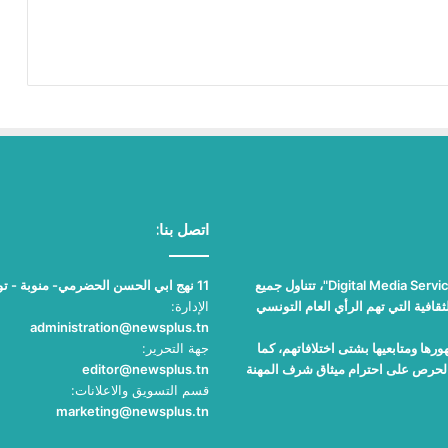
اتصل بنا:
"نيوز بلوس"، جريدة الكترونية مستقلة جامعة، تصدر عن مؤسسة "Digital Media Services"، تتناول جميع
11 نهج ابي الحسن الحضرمي- منوبة - تونس
قافية التي تهم الرأي العام التونسي
الإدارة:
administration@newsplus.tn
ها ومتابعيها بشتى اختلافاتهم، كما
جهة التحرير:
والحرص على احترام ميثاق شرف المهنة
editor@newsplus.tn
قسم التسويق والاعلانات:
marketing@newsplus.tn