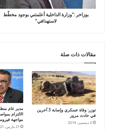
بوزاخر :''وزارة الداخلية أعلمتني بوجود مخطّط
لاستهدافي''‎‎
مقالات ذات صلة
مدير عام منظم
توزر: وفاة عسكري وإصابة 3 آخرين
الالتزام بموا
في حادث مرور
مواجهة فيروس
3 ديسمبر، 2019
21 مارس، 2021