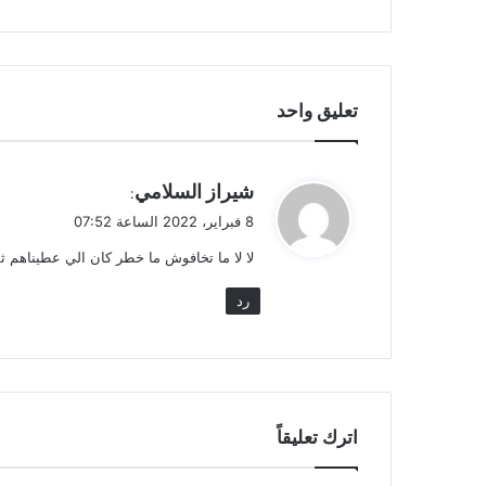
تعليق واحد
ي
شيراز السلامي
:
ق
8 فبراير، 2022 الساعة 07:52
و
لا لا ما تخافوش ما خطر كان الي عطيناهم ثق
ل
رد
اترك تعليقاً