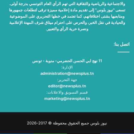
والاجتماعية والرياضية والثقافية التي تهم الرأي العام التونسي بدرجة أولى.
تسعى "نيوز بلوس" إلى تقديم مادة إعلامية مميزة ترقى لتطلعات جمهورها
ومتابعيها بشتى اختلافاتهم، كما تعتمد في خطها التحريري على الموضوعية
والحيادية في نقل الخبر، والحرص على احترام ميثاق شرف المهنة الإعلامية
ونصرة حرية الرأي والتعبير.
اتصل بنا:
11 نهج ابي الحسن الحضرمي- منوبة - تونس
الإدارة:
administration@newsplus.tn
جهة التحرير:
editor@newsplus.tn
قسم التسويق والاعلانات:
marketing@newsplus.tn
نيوز بلوس جميع الحقوق محفوظة © 2017-2026