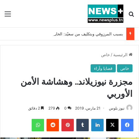
بحث عن
الق
بسبب المرزوقي وبتكليف من سعيّد: الخارجية تستدعي السفيرة الفرنسية بتونس وتبلغها احتجاجا شديد اللهجة !!
الرئيسية
/
خاص
خاص
قضايا وآراء
مجزرة نيوزيلاند.. وهشاشة الأمن
الأوربي
نيوز بلوس
21 مارس، 2019
0
279
2 دقائق
فيسبوك
X
لينكدإن
بينتيريست
واتساب