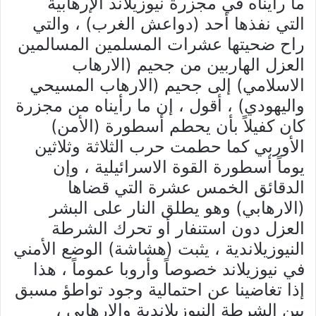
ما رأيناه في مجزرة نيوزيلاند الإرهابية
التي نفذها أحد (دواعش الغرب) ، والتي
راح ضحيتها عشرات المسلمين المسالمين
العزل الهاربين من جحيم (الارهاب
الاسلامي) إلى جحيم (الارهاب المسيحي
واليهودي) ، أقول ، إن ما رأيناه من مجزرة
كان كفيلاً بأن يحطم أسطورة (الأمن)
الأوربي كما حطمت حرب الثلاثة وثلاثين
يوماً أسطورة القوة الاسرائيلية ، وإن
الدقائق الخمس عشرة التي قضاها
(الارهابي) وهو يطلق النار على البشر
العزل دون استنفار أو تحرك الشرطة
النيوزيلاندية ، يثبت (هشاشة) الوضع الأمني
في نيوزيلاند خصوصاً وأروبا عموماً ، هذا
إذا تغاضينا عن احتمالية وجود تواطؤ مسبق
بين الشرطة النيوزيلاندية والإرهابي ،