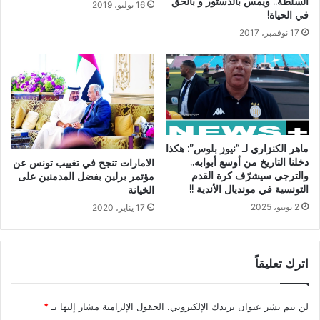
السلطة.. ويمس بالدستور و بالحق
16 يوليو، 2019
في الحياة!
17 نوفمبر، 2017
ماهر الكنزاري لـ “نيوز بلوس”: هكذا
دخلنا التاريخ من أوسع أبوابه..
الامارات تنجح في تغييب تونس عن
والترجي سيشرّف كرة القدم
مؤتمر برلين بفضل المدمنين على
التونسية في مونديال الأندية !!
الخيانة
2 يونيو، 2025
17 يناير، 2020
اترك تعليقاً
لن يتم نشر عنوان بريدك الإلكتروني.
الحقول الإلزامية مشار إليها بـ
*