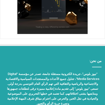
من نحن:
"نيوز بلوس"، جريدة الكترونية مستقلة جامعة، تصدر عن مؤسسة "Digital
Media Services"، تتناول جميع الأحداث والمستجدات السياسية والاقتصادية
والاجتماعية والرياضية والثقافية التي تهم الرأي العام التونسي بدرجة أولى.
تسعى "نيوز بلوس" إلى تقديم مادة إعلامية مميزة ترقى لتطلعات جمهورها
ومتابعيها بشتى اختلافاتهم، كما تعتمد في خطها التحريري على الموضوعية
والحيادية في نقل الخبر، والحرص على احترام ميثاق شرف المهنة الإعلامية
ونصرة حرية الرأي والتعبير.