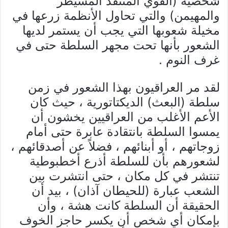
شخصية (القوي المتنفذ المسيطر
والمهيمن) والتي تحاول الأنظمة زرعها في
مخيلة شعوبها التي يجب أن يستمر لديها
الشعور بأنها تحت مجهر السلطة حتى في
غرف النوم .
لقد مر العراقيون بهذا الشعور في زمن
سلطة (البعث) الديكتاتورية ، حيث كان
الأعم الأغلب من العراقيين يخشون أن
يمسوا السلطة بانتقادة عابرة حتى أمام
زوجاتهم ، أو أبنائهم ، فضلاً عن أصدقائهم ،
لشعورهم بأن للسلطة أذرع أخطبوطية
تنتشر في كل مكان ، حتى انتشرت بين
الشعب عبارة (للحيطان آذان) ، بيد أن
الحقيقة أن السلطة كانت هشة ، وأن
بإمكان أي شخص أن يكسر حاجز الخوف