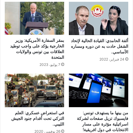
بمقر السفارة الأمريكية: وزير
ألفة الحامدي: القيادة الحالية لإتحاد
الخارجية يؤكد على واجب توطيد
الشغل حادت به عن دوره ومساره
العلاقات بين تونس والولايات
الأساسي..
المتحدة
24 فبراير، 2022
7 يوليو، 2023
من بينها ما يستهدف تونس:
في استعراض عسكري: العلم
فايسبوك تزيل صفحات لشركة
التركي تحت أقدام جنود الجيش
اسرائيلية مؤثرة على مسار
الليبي..
الانتخابات في دول افريقية!
26 نوفمبر، 2020