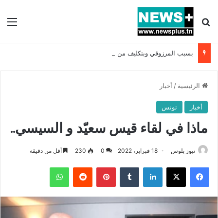
بحث عن
الق
بسبب المرزوقي وبتكليف من سعيّد: الخارجية تستدعي السفيرة الفرنسية بتونس وتبلغها احتجاجا شديد اللهجة !!
الرئيسية
/
أخبار
أخبار
تونس
ماذا في لقاء قيس سعيّد و السيسي..
نيوز بلوس
18 فبراير، 2022
0
230
أقل من دقيقة
فيسبوك
X
لينكدإن
بينتيريست
واتساب