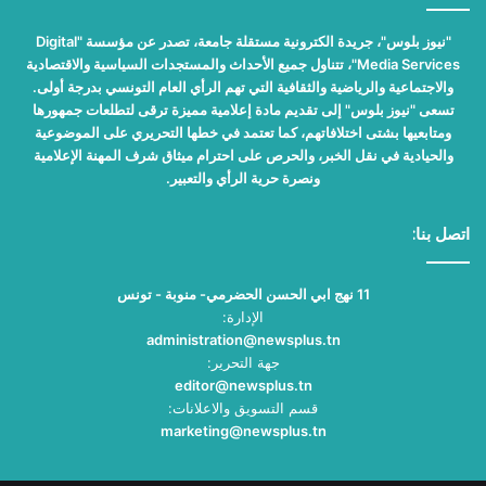
"نيوز بلوس"، جريدة الكترونية مستقلة جامعة، تصدر عن مؤسسة "Digital
Media Services"، تتناول جميع الأحداث والمستجدات السياسية والاقتصادية
والاجتماعية والرياضية والثقافية التي تهم الرأي العام التونسي بدرجة أولى.
تسعى "نيوز بلوس" إلى تقديم مادة إعلامية مميزة ترقى لتطلعات جمهورها
ومتابعيها بشتى اختلافاتهم، كما تعتمد في خطها التحريري على الموضوعية
والحيادية في نقل الخبر، والحرص على احترام ميثاق شرف المهنة الإعلامية
ونصرة حرية الرأي والتعبير.
اتصل بنا:
11 نهج ابي الحسن الحضرمي- منوبة - تونس
الإدارة:
administration@newsplus.tn
جهة التحرير:
editor@newsplus.tn
قسم التسويق والاعلانات:
marketing@newsplus.tn