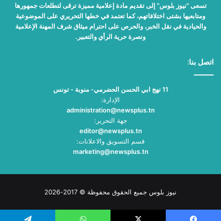
تسعى "نيوز بلوس" إلى تقديم مادة إعلامية مميزة ترقى لتطلعات جمهورها
ومتابعيها بشتى اختلافاتهم، كما تعتمد في خطها التحريري على الموضوعية
والحيادية في نقل الخبر، والحرص على احترام ميثاق شرف المهنة الإعلامية
ونصرة حرية الرأي والتعبير.
اتصل بنا:
11 نهج ابي الحسن الحضرمي- منوبة - تونس
الإدارة:
administration@newsplus.tn
جهة التحرير:
editor@newsplus.tn
قسم التسويق والاعلانات:
marketing@newsplus.tn
نيوز بلوس جميع الحقوق محفوظة © 2017-2026