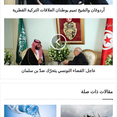
أردوغان والشيخ تميم يوطدان العلاقات التركية القطرية
عاجل: القضاء التونسي يتحرّك ضدّ بن سلمان
مقالات ذات صلة