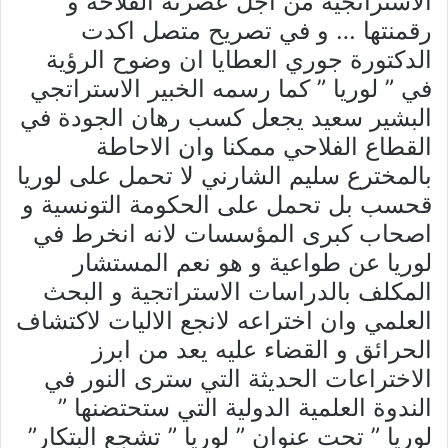
الاستراتجية من اجل عصرنة الفلاحة و
رقمنتها … و في تصريح متصل اكدت
الدكتورة جوري العطايا ان وضوح الرؤية
في ” لوريا ” كما رسمه الخبير الاستراتجي
البشير سعيد يجعل كسب رهان الجودة في
القطاع الفلاحي ممكنا وان الاحاطة
بالمخترع سليم الشارني لا تحمل على لوريا
قحسب بل تحمل على الحكومة التونسية و
اصحاب كبرى المؤسسات لانه انخرط في
لوريا عن طواعية و هو نعم المستشار
المكلف بالدراسات الاستراتجية و البحث
العلمي وان اختراعه لانجع الاليات لاكتشاف
الحرائق و القضاء عليه يعد من ابرز
الاختراعات الحديثة التي سترى النور في
الندوة العلمية الدولية التي ستحتضنها ”
لوريا ” تحت عنوان ” لوريا ” تشجع البتكار”