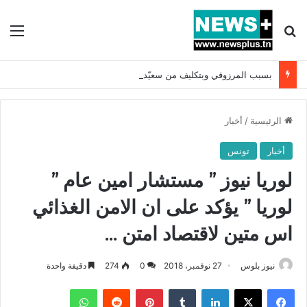
بحث عن
الق
بسبب المرزوقي وبتكليف من سعيّد: الخارجية تستدعي السفيرة الفرنسية بتونس وتبلغها احتجاجا شديد اللهجة !!
الرئيسية
/
أخبار
أخبار
تونس
لوريا نيوز ” مستشار امين عام ”
لوريا ” يؤكد على ان الامن الغذائي
اس متين لاقتصاد امتن …
نيوز بلوس
27 نوفمبر، 2018
0
274
دقيقة واحدة
فيسبوك
X
لينكدإن
بينتيريست
واتساب