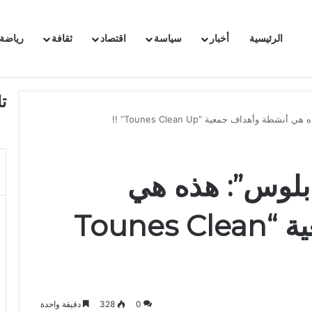
الرئيسية
أخبار
سياسة
اقتصاد
ثقافة
رياضة
 السفيرة الفرنسية بتونس وتبلغها احتجاجا شديد اللهجة !!
ت
ة وأهداف جمعية “Tounes Clean Up” !!
بلوس”: هذه هي
أنشطة وأهداف جمعية “Tounes Clean
0
328
دقيقة واحدة