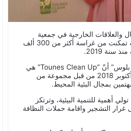
ل والعلاقات الخارجية في جمعية
“Tounes Clean Up”، أنّ الجمعية تمكنت من غراسة أكثر من 300 ألف
سنة 2019.
وأوضحت في تصريح خاص لـ”نيوز بلوس” أنّ “Tounes Clean Up” هي
منظمة غير حكومية، تأسست في أكتوبر 2018 من قبل مجموعة من
مهتمين بمجال البئية المحيط.
شفت أنّ “Tounes Clean Up” تولي أهمية للتنمية البيئية، وترتكز
غرار التشجير واقامة حملات النظافة