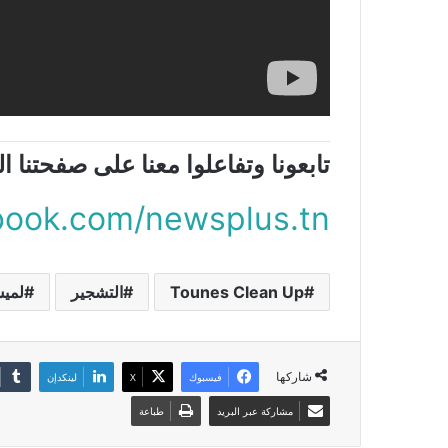
تابعونا وتفاعلوا معنا على صفحتنا 
ook.com/newsplus.tn
Tounes Clean Up
التشجير
لمي
شاركها
فيسبوك
X
لينكدإن
مشاركة عبر البريد
طباعة