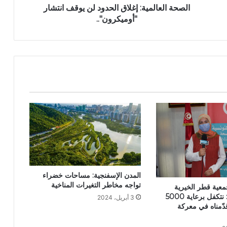
الصحة العالمية: إغلاق الحدود لن يوقف انتشار
"أوميكرون"..
المدن الإسفنجية: مساحات خضراء
تواجه مخاطر التغيرات المناخية
عية قطر الخيرية
لـ”نيوز بلوس”: نتكفل برعاية 5000
3 أبريل، 2024
 قدّمناه في معركة