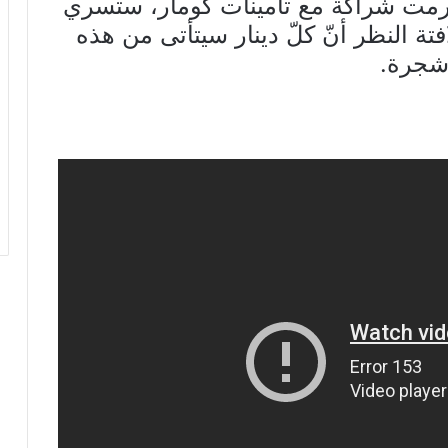
Tounes Clea” أبرمت شراكة مع تأمينات كومار، ستسري
ا انطلاقا من جانفي 2022، لافتة النظر أنّ كلّ دينار سيتأتى من هذه
 شجرة.