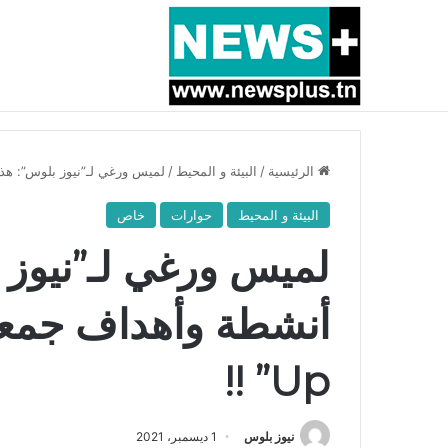
أخبار عاجلة
بسبب المرزوقي وبتكليف من سعيّد: الخارجية تستدعي
الرئيسية
/
البيئة و المحيط
/
لميس ورغي لـ”نيوز بلوس”: هذه هي أنشط
البيئة و المحيط
حوارات
خاص
لميس ورغي لـ”نيوز 
Up” !!
نيوز بلوس
1 ديسمبر، 2021