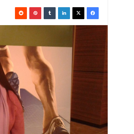
فيسبوك
X
لينكدإن
بينتيريست