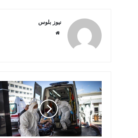
نيوز بلوس
موقع
الويب