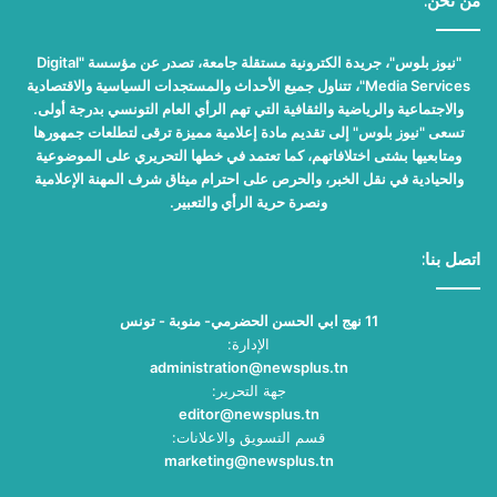
من نحن:
"نيوز بلوس"، جريدة الكترونية مستقلة جامعة، تصدر عن مؤسسة "Digital
Media Services"، تتناول جميع الأحداث والمستجدات السياسية والاقتصادية
والاجتماعية والرياضية والثقافية التي تهم الرأي العام التونسي بدرجة أولى.
تسعى "نيوز بلوس" إلى تقديم مادة إعلامية مميزة ترقى لتطلعات جمهورها
ومتابعيها بشتى اختلافاتهم، كما تعتمد في خطها التحريري على الموضوعية
والحيادية في نقل الخبر، والحرص على احترام ميثاق شرف المهنة الإعلامية
ونصرة حرية الرأي والتعبير.
اتصل بنا:
11 نهج ابي الحسن الحضرمي- منوبة - تونس
الإدارة:
administration@newsplus.tn
جهة التحرير:
editor@newsplus.tn
قسم التسويق والاعلانات:
marketing@newsplus.tn