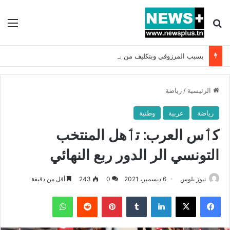
بحث عن
الق
بسبب المرزوقي وبتكليف من سعيّد: الخارجية تستدعي السفيرة الفرنسية بتونس وتبلغها احتجاجا شديد اللهجة !!
الرئيسية
/
رياضة
رياضة
عربية
وطنية
كٲس العرب: تٲهل المنتخب
التونسي الر الدور ربع النهائي
نيوز بلوس
6 ديسمبر، 2021
0
243
أقل من دقيقة
فيسبوك
X
لينكدإن
بينتيريست
واتساب