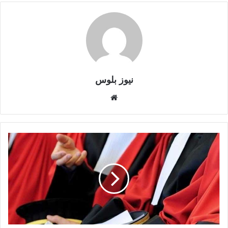
نيوز بلوس
موقع
الويب