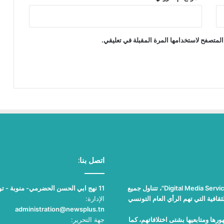
المتصفح لاستخدامها المرة المقبلة في تعليقي.
اتصل بنا:
"نيوز بلوس"، جريدة الكترونية مستقلة جامعة، تصدر عن مؤسسة "Digital Media Services"، تتناول جميع
11 نهج ابي الحسن الحضرمي- منوبة - تونس
قافية التي تهم الرأي العام التونسي
الإدارة:
administration@newsplus.tn
ها ومتابعيها بشتى اختلافاتهم، كما
جهة التحرير: