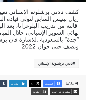
كشف نادىي برشلونة الإسباني تعيي
ريال بيتيس السابق لتولى قيادة ال
نهائي السوبر الإسباني، خلال المب
“جدة” بالسعودية .للاشارة فان بر
ونصف حتى جوان 2022 .
نادىي برشلونة الإسباني
شاركها
فيسبوك
X
لينكدإن
مشاركة عبر البريد
طباعة