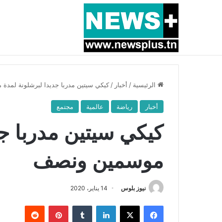
أخبار عاجلة
بسبب المرزوقي وبتكليف من سعيّد: الخارجية تستدعي
الرئيسية
/
أخبار
/
كيكي سيتين مدربا جديدا لبرشلونة لمد
أخبار
رياضة
عالمية
مجتمع
كيكي سيتين مدربا جد
موسمين ونصف
نيوز بلوس
14 يناير، 2020
فيسبوك
X
لينكدإن
بينتيريست