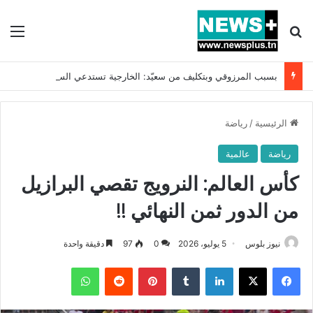
بحث عن
الق
بسبب المرزوقي وبتكليف من سعيّد: الخارجية تستدعي السفيرة الفرنسية بتونس وتبلغها احتجاجا شديد اللهجة !!
الرئيسية
/
رياضة
رياضة
عالمية
كأس العالم: النرويج تقصي البرازيل
من الدور ثمن النهائي !!
نيوز بلوس
5 يوليو، 2026
0
97
دقيقة واحدة
فيسبوك
X
لينكدإن
بينتيريست
واتساب