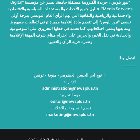
"نيوز بلوس"، جريدة الكترونية مستقلة جامعة، تصدر عن مؤسسة "Digital
Media Services"، تتناول جميع الأحداث والمستجدات السياسية والاقتصادية
والاجتماعية والرياضية والثقافية التي تهم الرأي العام التونسي بدرجة أولى.
تسعى "نيوز بلوس" إلى تقديم مادة إعلامية مميزة ترقى لتطلعات جمهورها
ومتابعيها بشتى اختلافاتهم، كما تعتمد في خطها التحريري على الموضوعية
والحيادية في نقل الخبر، والحرص على احترام ميثاق شرف المهنة الإعلامية
ونصرة حرية الرأي والتعبير.
اتصل بنا:
11 نهج ابي الحسن الحضرمي- منوبة - تونس
الإدارة:
administration@newsplus.tn
جهة التحرير:
editor@newsplus.tn
قسم التسويق والاعلانات:
marketing@newsplus.tn
نيوز بلوس جميع الحقوق محفوظة © 2017-2026