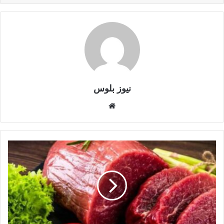
نيوز بلوس
موقع
الويب