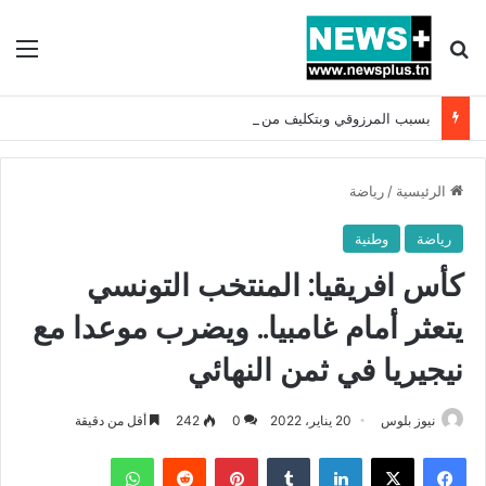
بحث عن
الق
بسبب المرزوقي وبتكليف من سعيّد: الخارجية تستدعي السفيرة الفرنسية بتونس وتبلغها احتجاجا شديد اللهجة !!
الرئيسية
/
رياضة
رياضة
وطنية
كأس افريقيا: المنتخب التونسي
يتعثر أمام غامبيا.. ويضرب موعدا مع
نيجيريا في ثمن النهائي
نيوز بلوس
20 يناير، 2022
0
242
أقل من دقيقة
فيسبوك
X
لينكدإن
بينتيريست
واتساب