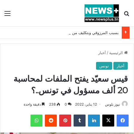
بحث عن
الق
بسبب المرزوقي وبتكليف من سعيّد: الخارجية تستدعي السفيرة الفرنسية بتونس وتبلغها احتجاجا شديد اللهجة !!
الرئيسية
/
أخبار
أخبار
تونس
قيس سعيّد يفتح الملفات لمحاسبة
20 ألف مسؤول في تونس..؟
نيوز بلوس
12 يناير، 2022
0
238
دقيقة واحدة
فيسبوك
X
لينكدإن
بينتيريست
واتساب