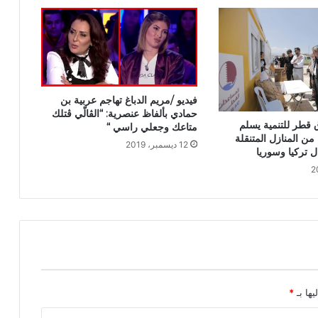
فيديو /مريم الدباغ تهاجم عربية بن
حمادي بألفاظ عنصرية: “الڤالّي ڤتلك
 قطر للتنمية يسلم
متاعك وجعلي راسي “
 من المنازل المتنقلة
12 ديسمبر، 2019
 تركيا وسوريا
يها بـ
*