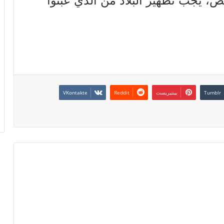
ض، يجب تطهير البلاد من الذي عبثوا
بينتيريست