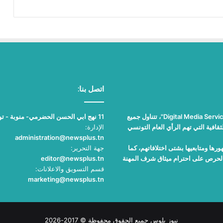
اتصل بنا:
"نيوز بلوس"، جريدة الكترونية مستقلة جامعة، تصدر عن مؤسسة "Digital Media Services"، تتناول جميع
11 نهج ابي الحسن الحضرمي- منوبة - تونس
قافية التي تهم الرأي العام التونسي
الإدارة:
administration@newsplus.tn
ها ومتابعيها بشتى اختلافاتهم، كما
جهة التحرير:
والحرص على احترام ميثاق شرف المهنة
editor@newsplus.tn
قسم التسويق والاعلانات:
marketing@newsplus.tn
نيوز بلوس جميع الحقوق محفوظة © 2017-2026