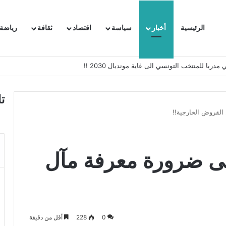
الرئيسية
أخبار
سياسة
اقتصاد
ثقافة
رياضة
 السفيرة الفرنسية بتونس وتبلغها احتجاجا شديد اللهجة !!
ت
لقروض الخارجية!!
ى ضرورة معرفة مآل
0
228
أقل من دقيقة