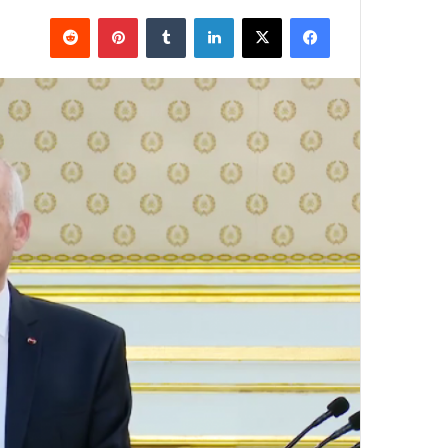
فيسبوك
X
لينكدإن
بينتيريست