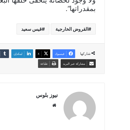
ولا وجود لحصانة يتخفى خلفها البع
بمقدراتها”.
القروض الخارجية
قيس سعيد
شاركها
فيسبوك
X
لينكدإن
مشاركة عبر البريد
طباعة
نيوز بلوس
موقع
الويب