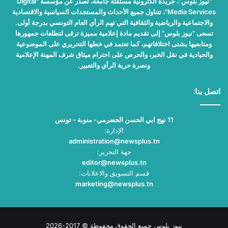
"نيوز بلوس"، جريدة الكترونية مستقلة جامعة، تصدر عن مؤسسة "Digital
Media Services"، تتناول جميع الأحداث والمستجدات السياسية والاقتصادية
والاجتماعية والرياضية والثقافية التي تهم الرأي العام التونسي بدرجة أولى.
تسعى "نيوز بلوس" إلى تقديم مادة إعلامية مميزة ترقى لتطلعات جمهورها
ومتابعيها بشتى اختلافاتهم، كما تعتمد في خطها التحريري على الموضوعية
والحيادية في نقل الخبر، والحرص على احترام ميثاق شرف المهنة الإعلامية
ونصرة حرية الرأي والتعبير.
اتصل بنا:
11 نهج ابي الحسن الحضرمي- منوبة - تونس
الإدارة:
administration@newsplus.tn
جهة التحرير:
editor@newsplus.tn
قسم التسويق والاعلانات:
marketing@newsplus.tn
نيوز بلوس جميع الحقوق محفوظة © 2017-2026