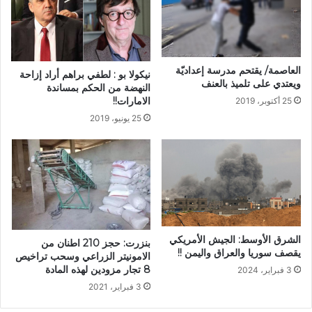
العاصمة/ يقتحم مدرسة إعداديّة
نيكولا بو : لطفي براهم أراد إزاحة
ويعتدي على تلميذ بالعنف
النهضة من الحكم بمساندة
الامارات!!
25 أكتوبر، 2019
25 يونيو، 2019
الشرق الأوسط: الجيش الأمريكي
بنزرت: حجز 210 اطنان من
يقصف سوريا والعراق واليمن !!
الامونيتر الزراعي وسحب تراخيص
8 تجار مزودين لهذه المادة
3 فبراير، 2024
3 فبراير، 2021