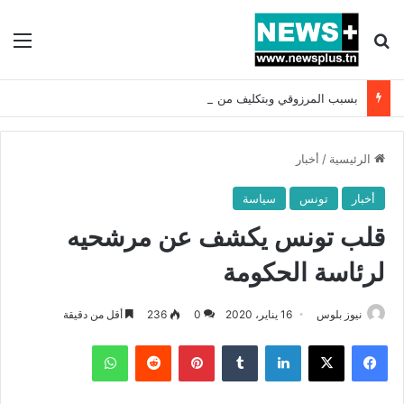
بحث عن
الق
بسبب المرزوقي وبتكليف من سعيّد: الخارجية تستدعي السفيرة الفرنسية بتونس وتبلغها احتجاجا شديد اللهجة !!
الرئيسية
/
أخبار
أخبار
تونس
سياسة
قلب تونس يكشف عن مرشحيه
لرئاسة الحكومة
نيوز بلوس
16 يناير، 2020
0
236
أقل من دقيقة
فيسبوك
X
لينكدإن
بينتيريست
واتساب