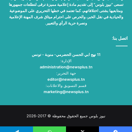
تسعى "نيوز بلوس" إلى تقديم مادة إعلامية مميزة ترقى لتطلعات جمهورها
ومتابعيها بشتى اختلافاتهم، كما تعتمد في خطها التحريري على الموضوعية
والحيادية في نقل الخبر، والحرص على احترام ميثاق شرف المهنة الإعلامية
ونصرة حرية الرأي والتعبير.
اتصل بنا:
11 نهج ابي الحسن الحضرمي- منوبة - تونس
الإدارة:
administration@newsplus.tn
جهة التحرير:
editor@newsplus.tn
قسم التسويق والاعلانات:
marketing@newsplus.tn
نيوز بلوس جميع الحقوق محفوظة © 2017-2026