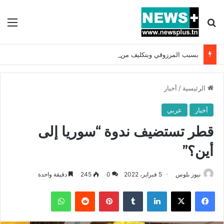
بحث عن
الق
بسبب المرزوقي وبتكليف من سعيّد: الخارجية تستدعي السفيرة الفرنسية بتونس وتبلغها احتجاجا شديد اللهجة !!
الرئيسية
/
أخبار
أخبار
عربي
قطر تستضيف ندوة “سوريا إلى
أين؟”
نيوز بلوس
5 فبراير، 2022
0
245
دقيقة واحدة
فيسبوك
X
لينكدإن
بينتيريست
واتساب