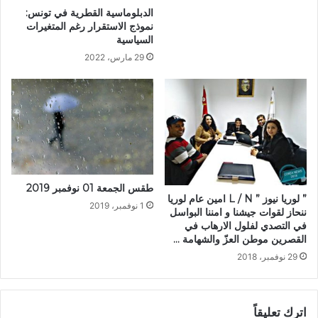
الدبلوماسية القطرية في تونس:
نموذج الاستقرار رغم المتغيرات
السياسية
29 مارس، 2022
طقس الجمعة 01 نوفمبر 2019
” لوريا نيوز ” L / N امين عام لوريا
1 نوفمبر، 2019
ننحاز لقوات جيشنا و امننا البواسل
في التصدي لفلول الارهاب في
القصرين موطن العزّ والشهامة …
29 نوفمبر، 2018
اترك تعليقاً