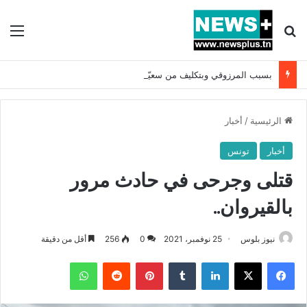
بحث عن
الق
بسبب المرزوقي وبتكليف من سعيّد: الخارجية تستدعي السفيرة الفرنسية بتونس وتبلغها احتجاجا شديد اللهجة !!
الرئيسية
/
أخبار
أخبار
تونس
قتلى وجرحى في حادث مرور
بالقيروان..
نيوز بلوس
25 نوفمبر، 2021
0
256
أقل من دقيقة
فيسبوك
X
لينكدإن
بينتيريست
واتساب