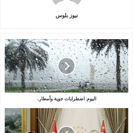
نيوز بلوس
اليوم: اضطرابات جوية وأمطار..