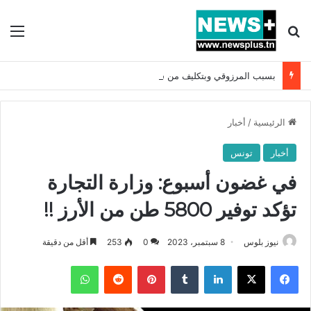
بحث عن
الق
بسبب المرزوقي وبتكليف من سعيّد: الخارجية تستدعي السفيرة الفرنسية بتونس وتبلغها احتجاجا شديد اللهجة !!
الرئيسية
/
أخبار
أخبار
تونس
في غضون أسبوع: وزارة التجارة
تؤكد توفير 5800 طن من الأرز !!
نيوز بلوس
8 سبتمبر، 2023
0
253
أقل من دقيقة
فيسبوك
X
لينكدإن
بينتيريست
واتساب