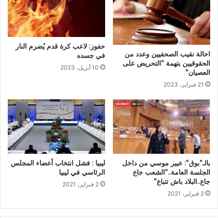
حفوز: لاعب كرة قدم يُضرم النار
احالة نقيب الصحفيين وعدد من
في جسده
الحقوقيين بتهمة ”التحريض على
10 أبريل، 2023
العصيان”
21 فبراير، 2023
بالـ”بوق”: عبير موسي من داخل
ليبيا : فشل انتخاب أعضاء المجلس
الجلسة العامة..”الشعب جاع
الرئاسي في ليبيا
جاع..البلاد باش تتباع”
2 فبراير، 2021
2 فبراير، 2021