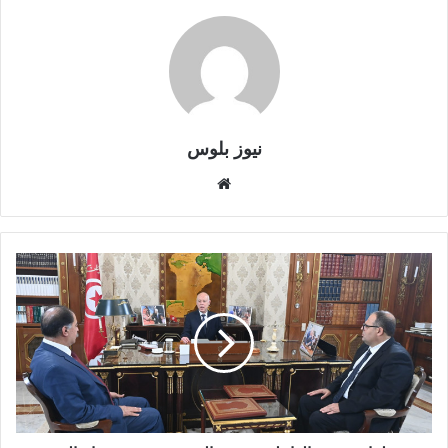
نيوز بلوس
موقع
الويب