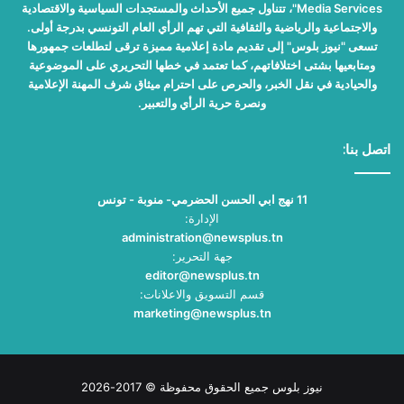
Media Services"، تتناول جميع الأحداث والمستجدات السياسية والاقتصادية
والاجتماعية والرياضية والثقافية التي تهم الرأي العام التونسي بدرجة أولى.
تسعى "نيوز بلوس" إلى تقديم مادة إعلامية مميزة ترقى لتطلعات جمهورها
ومتابعيها بشتى اختلافاتهم، كما تعتمد في خطها التحريري على الموضوعية
والحيادية في نقل الخبر، والحرص على احترام ميثاق شرف المهنة الإعلامية
ونصرة حرية الرأي والتعبير.
اتصل بنا:
11 نهج ابي الحسن الحضرمي- منوبة - تونس
الإدارة:
administration@newsplus.tn
جهة التحرير:
editor@newsplus.tn
قسم التسويق والاعلانات:
marketing@newsplus.tn
نيوز بلوس جميع الحقوق محفوظة © 2017-2026