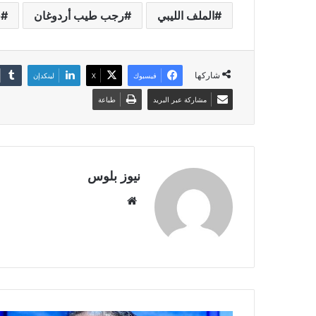
الملف الليبي
رجب طيب أردوغان
ق
شاركها
فيسبوك
X
لينكدإن
مشاركة عبر البريد
طباعة
نيوز بلوس
موقع
الويب