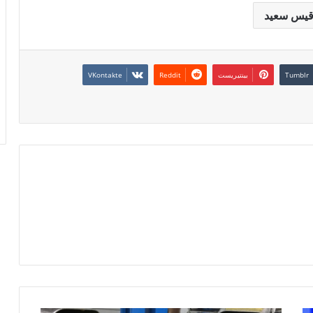
يس سعيد
بينتيريست