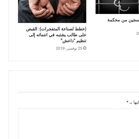
ر سجين من محكمة
(خطط لصناعة المتفجرات): القبض
على طالب يشتبه في انتمائه إلى
تنظيم “داعش”
25 نوفمبر، 2019
يها بـ
*