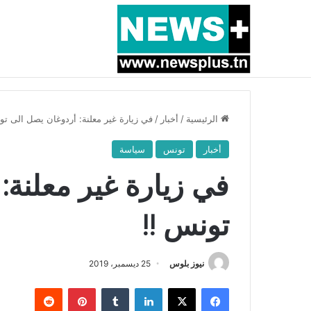
أخبار عاجلة
بسبب المرزوقي وبتكليف من سعيّد: الخارجية تستدعي
الرئيسية
/
أخبار
/
في زيارة غير معلنة: أردوغان يصل الى تو
أخبار
تونس
سياسة
في زيارة غير معلنة:
تونس !!
نيوز بلوس
25 ديسمبر، 2019
فيسبوك
X
لينكدإن
بينتيريست