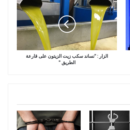
الزار : "نساند سكب زيت الزيتون على قارعة
الطريق "