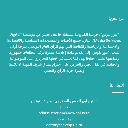
من نحن:
"نيوز بلوس"، جريدة الكترونية مستقلة جامعة، تصدر عن مؤسسة "Digital
Media Services"، تتناول جميع الأحداث والمستجدات السياسية والاقتصادية
والاجتماعية والرياضية والثقافية التي تهم الرأي العام التونسي بدرجة أولى.
تسعى "نيوز بلوس" إلى تقديم مادة إعلامية مميزة ترقى لتطلعات جمهورها
ومتابعيها بشتى اختلافاتهم، كما تعتمد في خطها التحريري على الموضوعية
والحيادية في نقل الخبر، والحرص على احترام ميثاق شرف المهنة الإعلامية
ونصرة حرية الرأي والتعبير.
اتصل بنا:
11 نهج ابي الحسن الحضرمي- منوبة - تونس
الإدارة:
administration@newsplus.tn
جهة التحرير:
editor@newsplus.tn