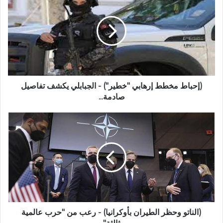
(إحباط مخطط إرهابي "خطير") - الجبابلي يكشف تفاصيل
صادمة...
(الناتو وحظر الطيران بأوكرانيا) - رعب من "حرب عالمية