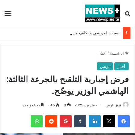
بحث عن
الق
بسبب المرزوقي وبتكليف من سعيّد: الخارجية تستدعي السفيرة الفرنسية بتونس وتبلغها احتجاجا شديد اللهجة !!
الرئيسية
/
أخبار
أخبار
تونس
فرض إجبارية التلقيح بالجرعة الثالثة:
الهاشمي الوزير يوضّح..
نيوز بلوس
7 مارس، 2022
0
245
دقيقة واحدة
فيسبوك
X
لينكدإن
بينتيريست
واتساب