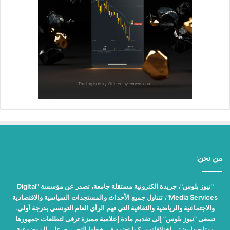
من نحن:
"نيوز بلوس"، جريدة الكترونية مستقلة جامعة، تصدر عن مؤسسة "Digital
Media Services"، تتناول جميع الأحداث والمستجدات السياسية والاقتصادية
والاجتماعية والرياضية والثقافية التي تهم الرأي العام التونسي بدرجة أولى.
تسعى "نيوز بلوس" إلى تقديم مادة إعلامية مميزة ترقى لتطلعات جمهورها
ومتابعيها بشتى اختلافاتهم، كما تعتمد في خطها التحريري على الموضوعية