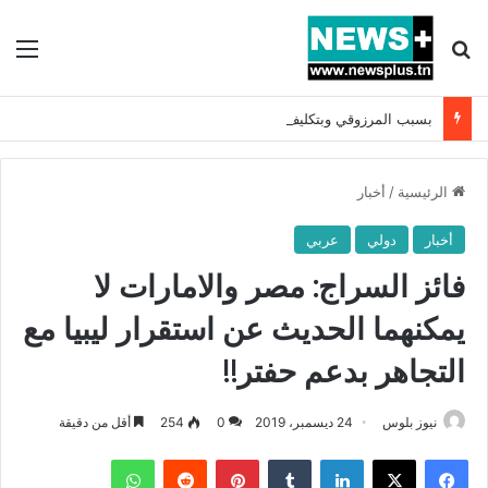
بحث عن
الق
بسبب المرزوقي وبتكليف من سعيّد: الخارجية تستدعي السفيرة الفرنسية بتونس وتبلغها احتجاجا شديد اللهجة !!
الرئيسية
/
أخبار
أخبار
دولي
عربي
فائز السراج: مصر والامارات لا
يمكنهما الحديث عن استقرار ليبيا مع
التجاهر بدعم حفتر!!
نيوز بلوس
24 ديسمبر، 2019
0
254
أقل من دقيقة
فيسبوك
X
لينكدإن
بينتيريست
واتساب