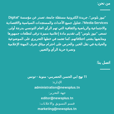
من نحن:
"نيوز بلوس"، جريدة الكترونية مستقلة جامعة، تصدر عن مؤسسة "Digital
Media Services"، تتناول جميع الأحداث والمستجدات السياسية والاقتصادية
والاجتماعية والرياضية والثقافية التي تهم الرأي العام التونسي بدرجة أولى.
تسعى "نيوز بلوس" إلى تقديم مادة إعلامية مميزة ترقى لتطلعات جمهورها
ومتابعيها بشتى اختلافاتهم، كما تعتمد في خطها التحريري على الموضوعية
والحيادية في نقل الخبر، والحرص على احترام ميثاق شرف المهنة الإعلامية
ونصرة حرية الرأي والتعبير.
اتصل بنا:
11 نهج ابي الحسن الحضرمي- منوبة - تونس
الإدارة:
administration@newsplus.tn
جهة التحرير:
editor@newsplus.tn
قسم التسويق والاعلانات:
marketing@newsplus.tn