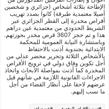
الإطاحة بثلاثة أشخاص (جزائري و شخصين
أصيلا معتمدية طبرقة) كانوا بصدد تهريب
أقراص مخدرة إلى القطر الجزائري عبر
الشريط الحدودي من معتمدية عين دراهم
هذا و تم حجز 3607 قرص مخدر بحوزتهم.
وباستشارة النيابة العمومية للمحكمة
الابتدائية بجندوبة أذنت بالاحتفاظ
بالأشخاص الثلاثة وتحرير محضر عدلي من
أجل تكوين وفاق دولي في ترويج الأقراص
المخدرة كما أذنت بمواصلة الأبحاث واتخاذ
الاجراءات القانونية اللازمة في شأنهم قبل
عرضهم لاحقا على أنظار القضاء من أجل
ما نسب إليهم.
تهريب الاقراص المخدرة
عين دراهم