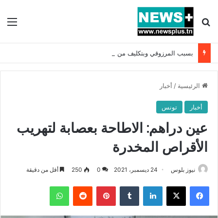
بحث عن
الق
بسبب المرزوقي وبتكليف من سعيّد: الخارجية تستدعي السفيرة الفرنسية بتونس وتبلغها احتجاجا شديد اللهجة !!
الرئيسية
/
أخبار
أخبار
تونس
عين دراهم: الاطاحة بعصابة لتهريب
الأقراص المخدرة
نيوز بلوس
24 ديسمبر، 2021
0
250
أقل من دقيقة
فيسبوك
X
لينكدإن
بينتيريست
واتساب