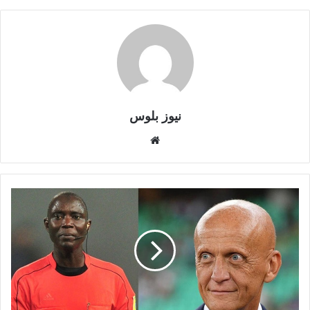
نيوز بلوس
موقع
الويب