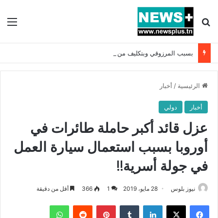
بحث عن
الق
بسبب المرزوقي وبتكليف من سعيّد: الخارجية تستدعي السفيرة الفرنسية بتونس وتبلغها احتجاجا شديد اللهجة !!
الرئيسية
/
أخبار
أخبار
دولي
عزل قائد أكبر حاملة طائرات في
أوروبا بسبب استعمال سيارة العمل
في جولة أسرية!!
نيوز بلوس
28 مايو، 2019
1
366
أقل من دقيقة
فيسبوك
X
لينكدإن
بينتيريست
واتساب