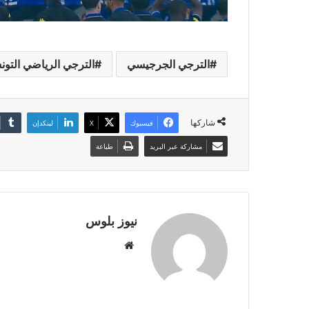
الترجي الجرجيسي
الترجي الرياضي التو
شاركها
فيسبوك
X
لينكدإن
مشاركة عبر البريد
طباعة
نيوز بلوس
موقع
الويب