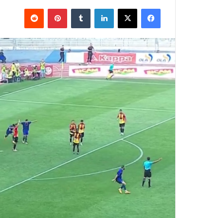
فيسبوك
X
لينكدإن
بينتيريست