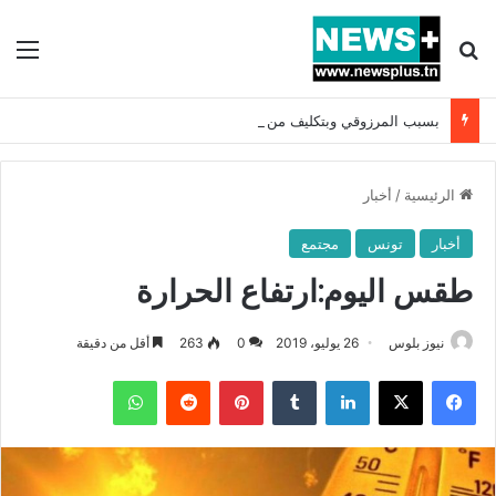
بحث عن
الق
بسبب المرزوقي وبتكليف من سعيّد: الخارجية تستدعي السفيرة الفرنسية بتونس وتبلغها احتجاجا شديد اللهجة !!
الرئيسية
/
أخبار
أخبار
تونس
مجتمع
طقس اليوم:ارتفاع الحرارة
نيوز بلوس
26 يوليو، 2019
0
263
أقل من دقيقة
فيسبوك
X
لينكدإن
بينتيريست
واتساب