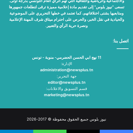
والاجتماعية والرياضية والثقافية التي تهم الرأي العام التونسي بدرجة أولى.
تسعى "نيوز بلوس" إلى تقديم مادة إعلامية مميزة ترقى لتطلعات جمهورها
ومتابعيها بشتى اختلافاتهم، كما تعتمد في خطها التحريري على الموضوعية
والحيادية في نقل الخبر، والحرص على احترام ميثاق شرف المهنة الإعلامية
ونصرة حرية الرأي والتعبير.
اتصل بنا:
11 نهج ابي الحسن الحضرمي- منوبة - تونس
الإدارة:
administration@newsplus.tn
جهة التحرير:
editor@newsplus.tn
قسم التسويق والاعلانات:
marketing@newsplus.tn
نيوز بلوس جميع الحقوق محفوظة © 2017-2026