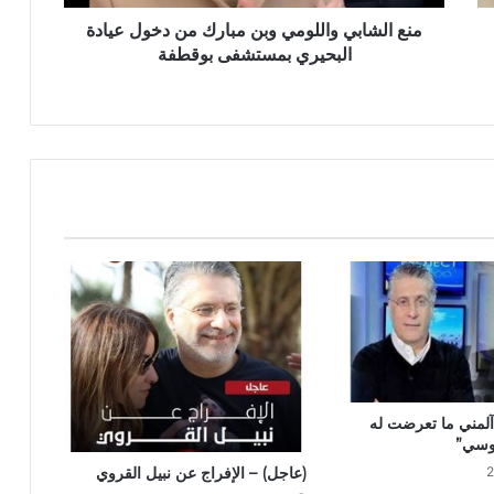
منع الشابي واللومي وبن مبارك من دخول عيادة
البحيري بمستشفى بوقطفة
“آلمني ما تعرضت له
موسي”
(عاجل) – الإفراج عن نبيل القروي