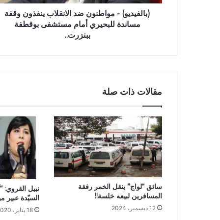
(بالفيديو) - مواطنون ضد الانقلاب ينفذون وقفة
مساندة للبحيري أمام مستشفى بوقطفة
ببنزرت..
مقالات ذات صلة
سائق “لواج” ينقل الخمر رفقة
نبيل القروي: 
المسافرين لبيعه خلسة!!
السيّدة عبير 
12 ديسمبر، 2024
18 يناير، 2020