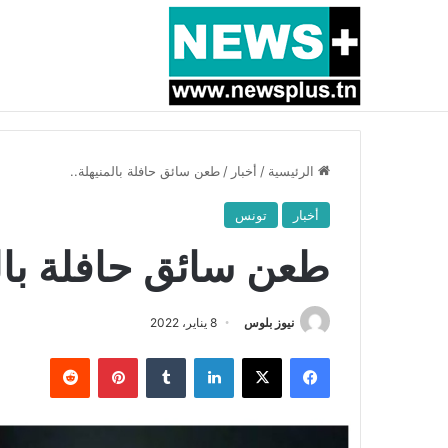
أخبار عاجلة
بسبب المرزوقي وبتكليف من سعيّد: الخارجية تستدعي
الرئيسية
/
أخبار
/
طعن سائق حافلة بالمنيهلة..
أخبار
تونس
طعن سائق حافلة بالم
نيوز بلوس
8 يناير، 2022
فيسبوك
X
لينكدإن
بينتيريست