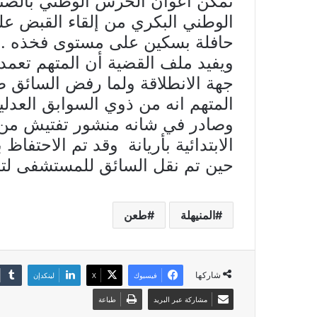
تمكن أعوان الحرس الوطني بالصن
الوطني البكري من إلقاء القبض
حافلة بسكين على مستوى فخذه .
ويفيد ملف القضية أن المتهم تعمد
جهة الانطلاقة ولما رفض السائق ط
المتهم انه من ذوي السوابق العدل
وصادر في شانه منشور تفتيش من اج
الابتدائية بأريانة وقد تم الاحت
حين تم نقل السائق للمستشفى لتلق
المنيهلة
طعن
شاركها
فيسبوك
X
لينكدإن
مشاركة عبر البريد
طباعة