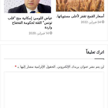
أسعار القمح تقفز لأعلى مستوياتها..
عياض اللومي: إمكانية منح “قلب
24 فبراير، 2022
تونس” الثقة لحكومة الفخفاخ
واردة
14 فبراير، 2020
اترك تعليقاً
لن يتم نشر عنوان بريدك الإلكتروني.
الحقول الإلزامية مشار إليها بـ
*
ا
ل
ت
ع
ل