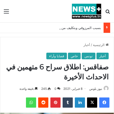
بحث عن
الق
بسبب المرزوقي وبتكليف من سعيّد: الخارجية تستدعي السفيرة الفرنسية بتونس وتبلغها احتجاجا شديد اللهجة !!
الرئيسية
/
أخبار
أخبار
تونس
خاص
قضايا وآراء
صفاقس: اطلاق سراح 6 متهمين في
الاحداث الأخيرة
نيوز بلوس
8 فبراير، 2021
0
245
دقيقة واحدة
فيسبوك
X
لينكدإن
بينتيريست
واتساب