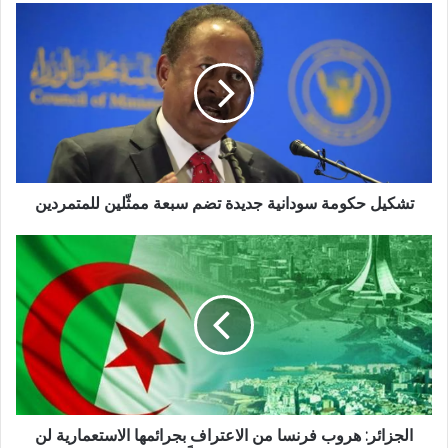
تشكيل حكومة سودانية جديدة تضم سبعة ممثّلين للمتمردين
الجزائر: هروب فرنسا من الاعتراف بجرائمها الاستعمارية لن