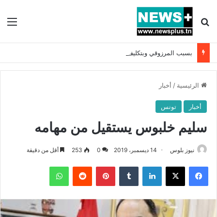
بحث عن
الق
بسبب المرزوقي وبتكليف من سعيّد: الخارجية تستدعي السفيرة الفرنسية بتونس وتبلغها احتجاجا شديد اللهجة !!
الرئيسية
/
أخبار
أخبار
تونس
سليم خلبوس يستقيل من مهامه
نيوز بلوس
14 ديسمبر، 2019
0
253
أقل من دقيقة
فيسبوك
X
لينكدإن
بينتيريست
واتساب