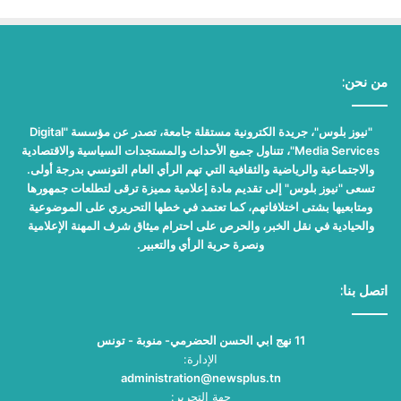
من نحن:
"نيوز بلوس"، جريدة الكترونية مستقلة جامعة، تصدر عن مؤسسة "Digital
Media Services"، تتناول جميع الأحداث والمستجدات السياسية والاقتصادية
والاجتماعية والرياضية والثقافية التي تهم الرأي العام التونسي بدرجة أولى.
تسعى "نيوز بلوس" إلى تقديم مادة إعلامية مميزة ترقى لتطلعات جمهورها
ومتابعيها بشتى اختلافاتهم، كما تعتمد في خطها التحريري على الموضوعية
والحيادية في نقل الخبر، والحرص على احترام ميثاق شرف المهنة الإعلامية
ونصرة حرية الرأي والتعبير.
اتصل بنا:
11 نهج ابي الحسن الحضرمي- منوبة - تونس
الإدارة:
administration@newsplus.tn
جهة التحرير: