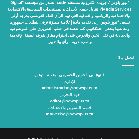
"نيوز بلوس"، جريدة الكترونية مستقلة جامعة، تصدر عن مؤسسة "Digital
Media Services"، تتناول جميع الأحداث والمستجدات السياسية والاقتصادية
والاجتماعية والرياضية والثقافية التي تهم الرأي العام التونسي بدرجة أولى.
تسعى "نيوز بلوس" إلى تقديم مادة إعلامية مميزة ترقى لتطلعات جمهورها
ومتابعيها بشتى اختلافاتهم، كما تعتمد في خطها التحريري على الموضوعية
والحيادية في نقل الخبر، والحرص على احترام ميثاق شرف المهنة الإعلامية
ونصرة حرية الرأي والتعبير.
اتصل بنا:
11 نهج ابي الحسن الحضرمي- منوبة - تونس
الإدارة:
administration@newsplus.tn
جهة التحرير:
editor@newsplus.tn
قسم التسويق والاعلانات:
marketing@newsplus.tn