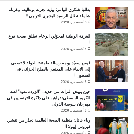
بطلها شكري الواعر: نهاية تجربة بوعالية.. وغربلة
شاملة تطال الرصيد البشري للترجي !!
6 أغسطس، 2026
الغرفة الوطنية لمحوّلي الرخام تطلق صيحة فزع
!!
6 أغسطس، 2026
قيس سعيّد يوجه رسالة طمئنة: الدولة لا تسعى
إلى الإبقاء على المعنيين بالصلح الجزائي في
السجون !!
6 أغسطس، 2026
حين ينهض التراث من جديد… “الزردة تعود” لعبد
الكريم الباسطي: تراهن على ذاكرة التونسيين في
مهرجان سوسة الدولي
6 أغسطس، 2026
وباء قاتل: منظمة الصحة العالمية تحذّر من تفشي
فيروس إيبولا !!
6 أغسطس، 2026