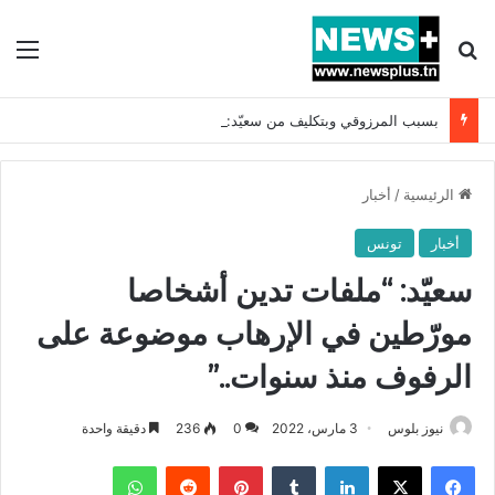
بحث عن
الق
بسبب المرزوقي وبتكليف من سعيّد: الخارجية تستدعي السفيرة الفرنسية بتونس وتبلغها احتجاجا شديد اللهجة !!
الرئيسية
/
أخبار
أخبار
تونس
سعيّد: “ملفات تدين أشخاصا
مورّطين في الإرهاب موضوعة على
الرفوف منذ سنوات..”
نيوز بلوس
3 مارس، 2022
0
236
دقيقة واحدة
فيسبوك
X
لينكدإن
بينتيريست
واتساب