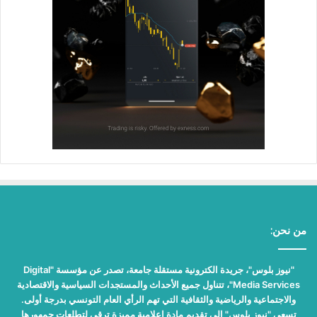
من نحن:
"نيوز بلوس"، جريدة الكترونية مستقلة جامعة، تصدر عن مؤسسة "Digital
Media Services"، تتناول جميع الأحداث والمستجدات السياسية والاقتصادية
والاجتماعية والرياضية والثقافية التي تهم الرأي العام التونسي بدرجة أولى.
تسعى "نيوز بلوس" إلى تقديم مادة إعلامية مميزة ترقى لتطلعات جمهورها