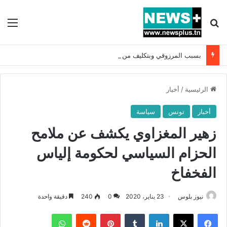
بحث عن
الق
بسبب المرزوقي وبتكليف من سعيّد: الخارجية تستدعي السفيرة الفرنسية بتونس وتبلغها احتجاجا شديد اللهجة !!
الرئيسية
/
أخبار
أخبار
تونس
سياسة
زهير المغزاوي يكشف عن ملامح
الحزام السياسي لحكومة إلياس
الفخفاخ
نيوز بلوس
23 يناير، 2020
0
240
دقيقة واحدة
فيسبوك
X
لينكدإن
بينتيريست
واتساب