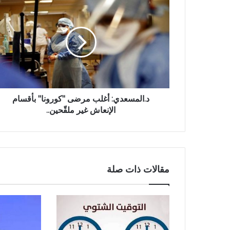
د.المسعدي: أغلب مرضى "كورونا" بأقسام
الإنعاش غير ملقّحين..
مقالات ذات صلة