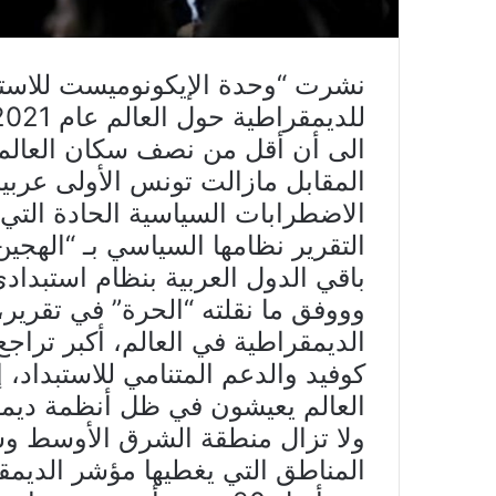
نشرت “وحدة الإيكونوميست للاست
الى أن أقل من نصف سكان العالم 
المقابل مازالت تونس الأولى عربي
الاضطرابات السياسية الحادة التي
التقرير نظامها السياسي بـ “الهج
باقي الدول العربية بنظام استبدادي
وووفق ما نقلته “الحرة” في تقرير،
العالم يعيشون في ظل أنظمة ديمق
ولا تزال منطقة الشرق الأوسط وشم
المناطق التي يغطيها مؤشر الدي