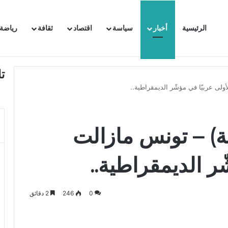
الرئيسية
أخبار
سياسة
اقتصاد
ثقافة
رياضة
 السفيرة الفرنسية بتونس وتبلغها احتجاجا شديد اللهجة !!
ت
ولى عربيّا في مؤشّر الديمقراطية..
ة) – تونس مازالت
ّر الديمقراطية..
0
246
2 دقائق