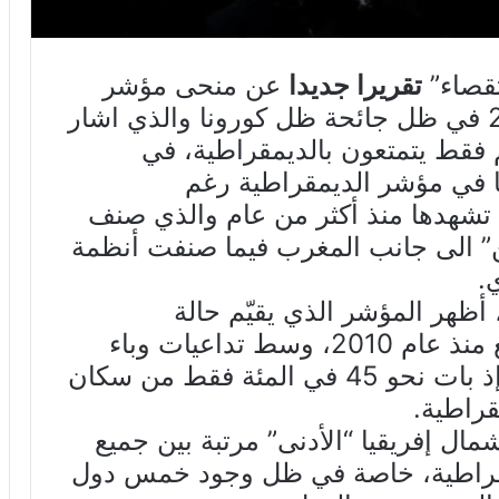
قصاء”
تقريرا جديدا
عن منحى مؤشر
للديمقراطية حول العالم عام 2021 في ظل جائحة ظل كورونا والذي اشار
فقط يتمتعون بالديمقراطية، في
ا في مؤشر الديمقراطية رغم
 تشهدها منذ أكثر من عام والذي صنف
ين” الى جانب المغرب فيما صنفت أنظمة
.
 أظهر المؤشر الذي يقيّم حالة
الديمقراطية في العالم، أكبر تراجع منذ عام 2010، وسط تداعيات وباء
كوفيد والدعم المتنامي للاستبداد، إذ بات نحو 45 في المئة فقط من سكان
راطية.
ال إفريقيا “الأدنى” مرتبة بين جميع
مقراطية، خاصة في ظل وجود خمس دول