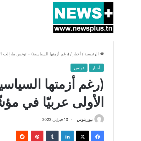
أخبار عاجلة
بسبب المرزوقي وبتكليف من سعيّد: الخارجية تستدعي
الرئيسية
/
أخبار
/
(رغم أزمتها السياسية) – تونس مازالت الأ
أخبار
تونس
(رغم أزمتها السياسي
الأولى عربيّا في مؤش
نيوز بلوس
10 فبراير، 2022
فيسبوك
X
لينكدإن
بينتيريست