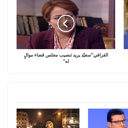
القرافي:"سعيّد يريد تنصيب مجلس قضاء موالٍ
له"