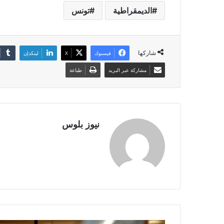
الديمقراطية
تونس
شاركها
فيسبوك
X
لينكدإن
مشاركة عبر البريد
طباعة
نيوز بلوس